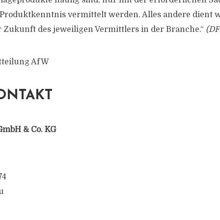
ageprodukte häufig sind, nur mit der erforderlichen S
roduktkenntnis vermittelt werden. Alles andere dient 
Zukunft des jeweiligen Vermittlers in der Branche.“
(DF
tteilung AfW
ONTAKT
GmbH & Co. KG
74
u