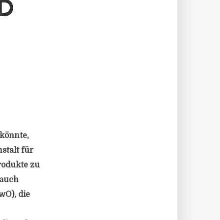
D
könnte,
stalt für
rodukte zu
 auch
wO), die