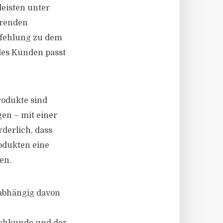
eisten unter
erenden
pfehlung zu dem
 des Kunden passt
rodukte sind
en – mit einer
rderlich, dass
odukten eine
en.
abhängig davon