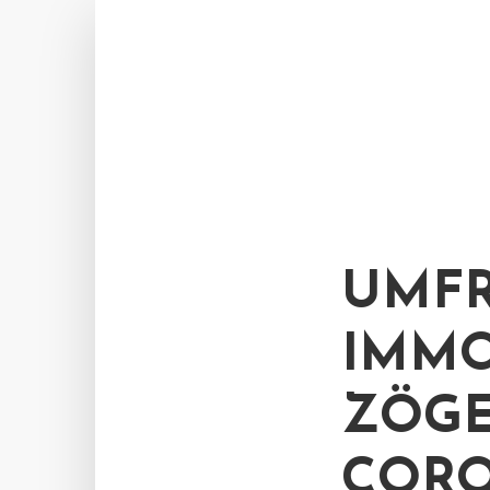
UMFR
IMMO
ZÖG
COR