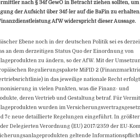
mittler nach § 34f GewO in Betracht ziehen sollten, um
gung der Aufsicht über 34f-ler auf die BaFin zu erhalten
inanzdienstleistung AfW widerspricht dieser Aussage.
ischer Ebene noch in der deutschen Politik sei es derze
as an dem derzeitigen Status Quo der Einordnung von
lageprodukten zu ändern, so der AfW. Mit der Umsetzu
opäischen Regulierungspakete MiFID 2 (Finanzmarktric
triebsrichtlinie) in das jeweilige nationale Recht erfolg
onisierung in vielen Punkten, was die Finanz- und
dukte, deren Vertrieb und Gestaltung betraf. Für Vermit
lageprodukten wurden im Versicherungsvertragsgesetz
d 7c neue detaillierte Regelungen eingeführt. In größter
 der Delegierten Verordnung (EU) 2017/2359 der EU-Kom
sicherungsanlageprodukten geltende Informationspflich