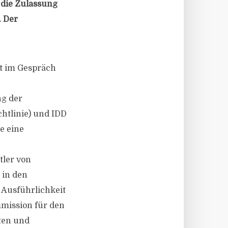
 die Zulassung
.
Der
it im Gespräch
ng der
htlinie) und IDD
te eine
tler von
 in den
 Ausführlichkeit
mission für den
ten und