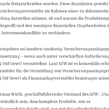
geln festgeschrieben worden. Diese Regularien gewährl
ersicherungsvermittler im Rahmen einer zu dokumenti
üfung darstellen müssen, ob und warum die Produktem
sikoprofil und den sonstigen finanziellen Gegebenheiten
n Interessenskonflikte zu verhindern.
setzgebers sei insofern eindeutig: Versicherungsanlagep
msetzung – wenn auch unter verschärften Anforderung
 34d GewO vermittelbar. Laut AfW ist es keinesfalls erfo
mittler für die Vermittlung von Versicherungsanlagepr
§ 34f GewO als Finanzanlagevermittler beantragen müss
rman Wirth, geschäftsführender Vorstand des AfW: „Un
erständlich sein, dass komplexe Produkte, wie es