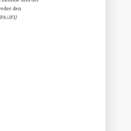
achkunde und der
weder den
PA/JF1)