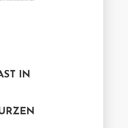
AST IN
N
KURZEN