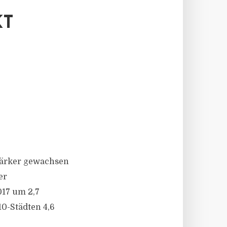
KT
stärker gewachsen
er
017 um 2,7
10-Städten 4,6