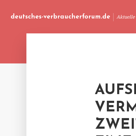
deutsches-verbraucherforum.de
Aktuelle
AUFS
VERM
ZWEI