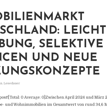
BILIENMARKT
SCHLAND: LEICHT
BUNG, SELEKTIVE
CEN UND NEUE
ZUNGSKONZEPTE
in. Lesedauer
s post![Total: 0 Average: 0]Zwischen April 2024 und März
e- und Wohnimmobilien im Gesamtwert von rund 34,6 M