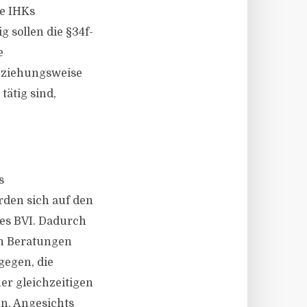
ie IHKs
 sollen die §34f-
e
beziehungsweise
tätig sind,
s
rden sich auf den
es BVI. Dadurch
on Beratungen
gegen, die
er gleichzeitigen
en. Angesichts