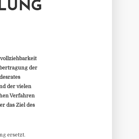
ILUNG
ollziehbarkeit
Übertragung der
ndesrates
d der vielen
hen Verfahren
r das Ziel des
ng ersetzt.