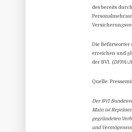
des bereits dur
Personalmehraufw
Versicherungsverm
Die Befürworter d
erreichen und gl
der BVI.
(DFPA/JF
Quelle: Pressemi
Der BVI Bundesve
Main ist Repräsen
gegründeten Verb
und Vermögensve