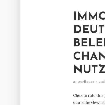
IMMO
DEUT
BELE
CHAN
NUT
27. April 2025
2 M
Click to rate thi
deutsche Gewerb