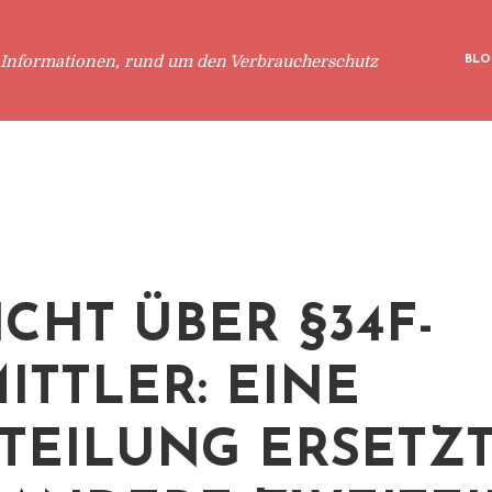
 Informationen, rund um den Verbraucherschutz
BLO
ICHT ÜBER §34F-
ITTLER: EINE
TEILUNG ERSETZ