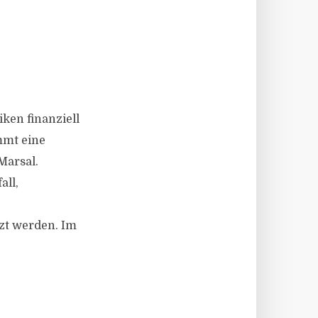
ken finanziell
mmt eine
Marsal.
all,
zt werden. Im