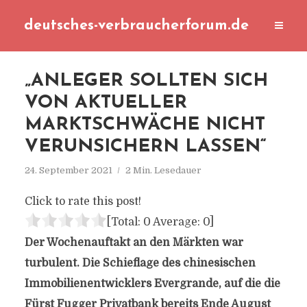
deutsches-verbraucherforum.de
„ANLEGER SOLLTEN SICH
VON AKTUELLER
MARKTSCHWÄCHE NICHT
VERUNSICHERN LASSEN“
24. September 2021
2 Min. Lesedauer
Click to rate this post!
[Total:
0
Average:
0
]
Der Wochenauftakt an den Märkten war
turbulent. Die Schieflage des chinesischen
Immobilienentwicklers Evergrande, auf die die
Fürst Fugger Privatbank bereits Ende August