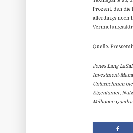
Textilsparte ab,
Prozent, den die 
allerdings noch 
Vermietungsaktiv
Quelle: Pressemi
Jones Lang LaSall
Investment-Manag
Unternehmen biet
Eigentümer, Nutze
Millionen Quadra