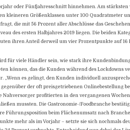
rjahr oder Fünfjahresschnitt hinnehmen. Am stärksten
den kleineren Größenklassen unter 100 Quadratmeter un
ragt, die mit 56 Prozent aller Abschlüsse das Gescheh
veau des ersten Halbjahres 2019 liegen. Die beiden Kate
ten ihren Anteil derweil um vier Prozentpunkte auf 16 
rd für viele Händler sein, wie stark ihre Kundenbindung
ieten können, das die Kunden während des Lockdowns ve
r. „Wenn es gelingt, den Kunden individuell anzusprechen
 gegenüber der oft preisgetriebenen Onlinebestellung b
e Nahversorger profitierten in den vergangenen Wochen
chließen mussten. Die Gastronomie-/Foodbranche bestätig
hre Führungsposition beim Flächenumsatz nach Branchen
unkte mehr als im Vorjahr – setzte sie sich nochmals deu