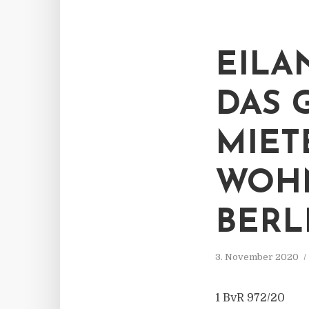
EILA
DAS 
MIET
WOH
BERL
3. November 2020
1 BvR 972/20