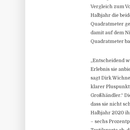
Vergleich zum Vo
Halbjahr die bei
Quadratmeter gef
damit auf dem Ni
Quadratmeter bau
„Entscheidend wi
Erlebnis sie anb
sagt Dirk Wichne
klarer Pluspunkt
Großhändler.“ Di
dass sie nicht s
Halbjahr 2020 i
– sechs Prozentp