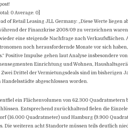
post!
otal:
0
Average:
0
]
ad of Retail Leasing JLL Germany: „Diese Werte liegen 
 während der Finanzkrise 2008/09 zu verzeichnen ware
 wieder eine steigende Nachfrage nach Verkaufsflächen.
ronomen noch herausfordernde Monate vor sich haben, 
.“ Positive Impulse gehen laut Analyse insbesondere vo
hensegmenten Einrichtung und Wohnen, Haushaltsgerä
Zwei Drittel der Vermietungsdeals sind im bisherigen J
n Handelsstädte abgeschlossen worden.
 entfiel ein Flächenvolumen von 62.300 Quadratmetern b
hlüssen. Entsprechend zurückhaltend fielen die Einzele
dorf (16.000 Quadratmeter) und Hamburg (9.900 Quadrat
. Die weiteren acht Standorte müssen teils deutlich nie