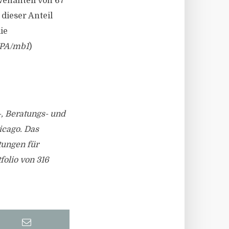
wenanteil von 67
 dieser Anteil
ie
PA/mb1
)
-, Beratungs- und
cago. Das
tungen für
olio von 316