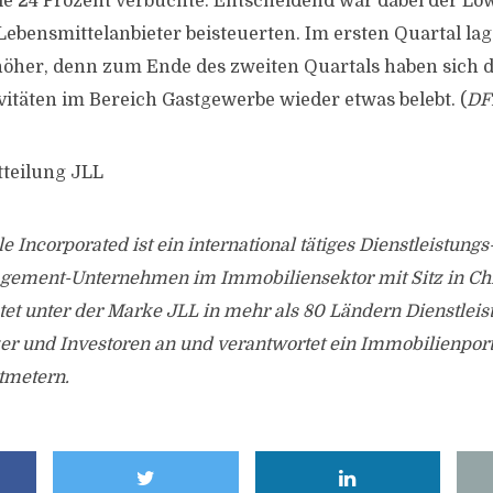
 die 24 Prozent verbuchte. Entscheidend war dabei der Lö
Lebensmittelanbieter beisteuerten. Im ersten Quartal lag
höher, denn zum Ende des zweiten Quartals haben sich d
itäten im Bereich Gastgewerbe wieder etwas belebt. (
DF
tteilung JLL
e Incorporated ist ein international tätiges Dienstleistungs
ement-Unternehmen im Immobiliensektor mit Sitz in Chi
et unter der Marke JLL in mehr als 80 Ländern Dienstleis
r und Investoren an und verantwortet ein Immobilienportf
tmetern.