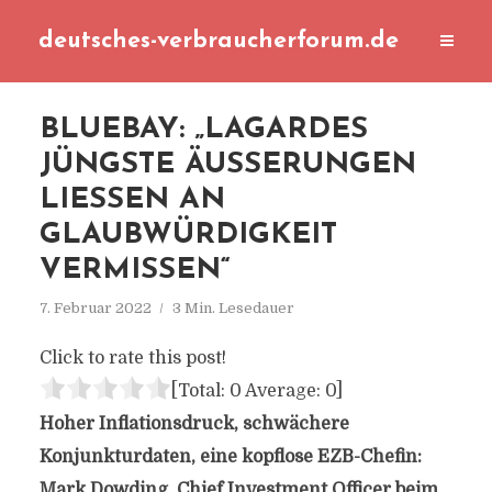
deutsches-verbraucherforum.de
BLUEBAY: „LAGARDES
JÜNGSTE ÄUSSERUNGEN L
IESSEN AN GL
AUBWÜRDIGKEIT VE
RMISSEN“
7. Februar 2022
3 Min. Lesedauer
Click to rate this post!
[Total:
0
Average:
0
]
Hoher Inflationsdruck, schwächere
Konjunkturdaten, eine kopflose EZB-Chefin:
Mark Dowding, Chief Investment Officer beim