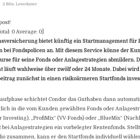
2 Min. Lesedauer
post!
otal:
0
Average:
0
]
sversicherung bietet künftig ein Startmanagement für 
bei Fondspolicen an. Mit diesem Service könne der Kun
urse für seine Fonds oder Anlagestrategien abmildern. 
läuft wahlweise über zwölf oder 24 Monate. Dabei wird
eitrag zunächst in einen risikoärmeren Startfonds invest
aufphase schichtet Condor das Guthaben dann automat
lich in die vom Kunden gewählten Fonds oder Anlagestr
r Investing), „ProfiMix“ (VV-Fonds) oder „BlueMix“ (Nach
t bei Anlagestrategien ein vorbelegter Rentenfonds. Stell
folio zusammen, kann er den Startfonds individuell wähle