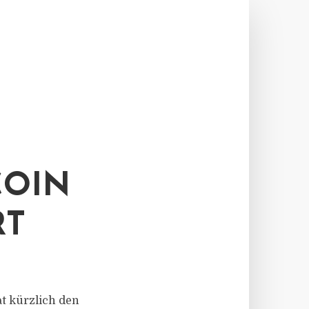
COIN
RT
at kürzlich den