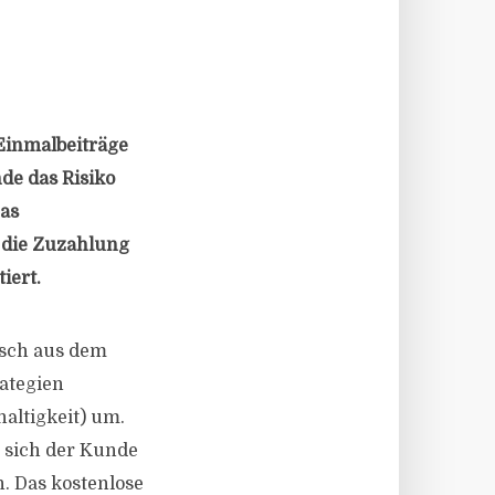
Einmalbeiträge
de das Risiko
Das
 die Zuzahlung
iert.
isch aus dem
ategien
haltigkeit) um.
t sich der Kunde
n. Das kostenlose