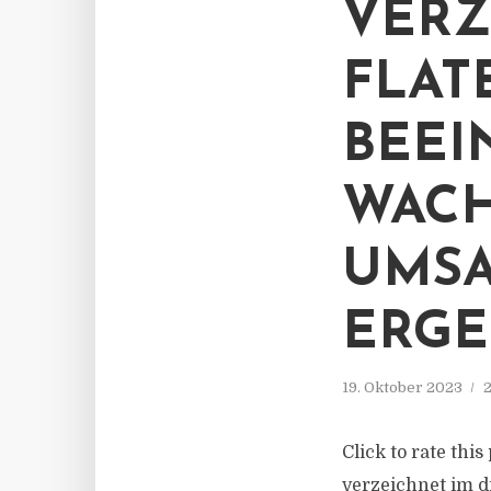
VERZ
FLAT
BEEI
WACH
UMSA
ERGE
19. Oktober 2023
2
Click to rate thi
verzeichnet im d