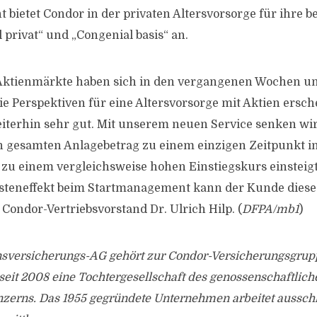
bietet Condor in der privaten Altersvorsorge für ihre b
 privat“ und „Congenial basis“ an.
 Aktienmärkte haben sich in den vergangenen Wochen u
Die Perspektiven für eine Altersvorsorge mit Aktien ersc
iterhin sehr gut. Mit unserem neuen Service senken wir 
 gesamten Anlagebetrag zu einem einzigen Zeitpunkt in
zu einem vergleichsweise hohen Einstiegskurs einsteigt
steneffekt beim Startmanagement kann der Kunde dieses
 Condor-Vertriebsvorstand Dr. Ulrich Hilp. (
DFPA/mb1
)
sversicherungs-AG gehört zur Condor-Versicherungsgruppe
eit 2008 eine Tochtergesellschaft des genossenschaftlich
zerns. Das 1955 gegründete Unternehmen arbeitet ausschl