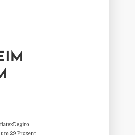
EIM
M
 flatexDegiro
s um 29 Prozent