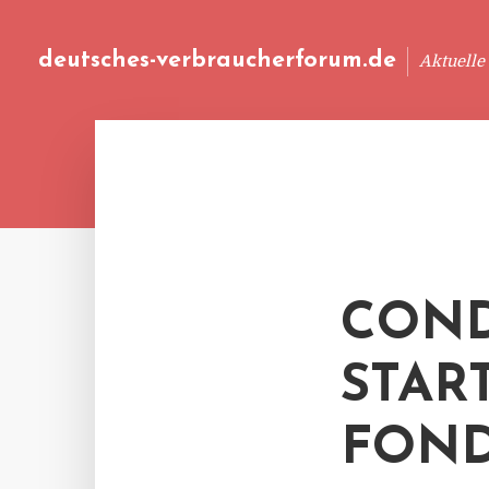
deutsches-verbraucherforum.de
Aktuelle
COND
STAR
FOND