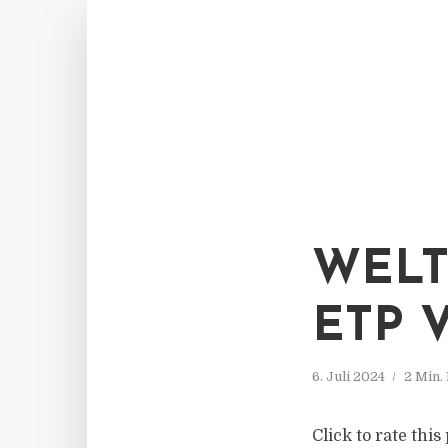
WELT
ETP 
6. Juli 2024
2 Min.
Click to rate thi