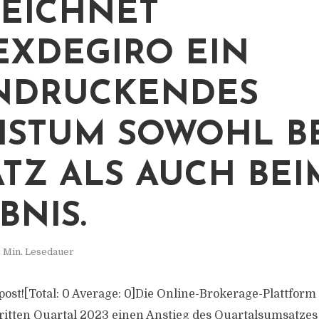
EICHNET
EXDEGIRO EIN
NDRUCKENDES
STUM SOWOHL B
TZ ALS AUCH BEI
BNIS.
 Min. Lesedauer
s post![Total: 0 Average: 0]Die Online-Brokerage-Plattform
ritten Quartal 2023 einen Anstieg des Quartalsumsatze