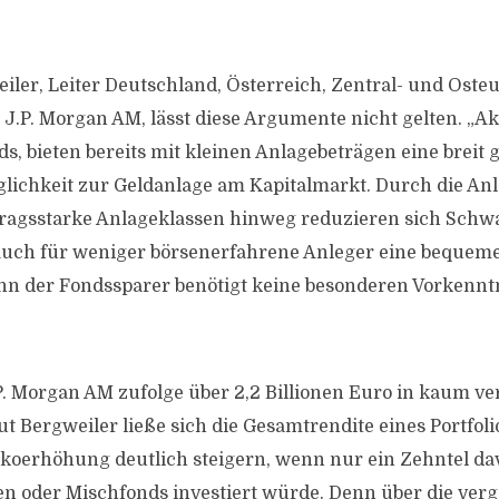
iler, Leiter Deutschland, Österreich, Zentral- und Oste
J.P. Morgan AM, lässt diese Argumente nicht gelten. „Akt
ds, bieten bereits mit kleinen Anlagebeträgen eine breit 
lichkeit zur Geldanlage am Kapitalmarkt. Durch die An
tragsstarke Anlageklassen hinweg reduzieren sich Sc
t auch für weniger börsenerfahrene Anleger eine beque
nn der Fondssparer benötigt keine besonderen Vorkenntn
.P. Morgan AM zufolge über 2,2 Billionen Euro in kaum ve
ut Bergweiler ließe sich die Gesamtrendite eines Portfol
koerhöhung deutlich steigern, wenn nur ein Zehntel da
ien oder Mischfonds investiert würde. Denn über die ve