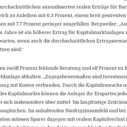
urchschnittlichen annualisierten realen Erträge für Barm
ich zu Anleihen mit 6,3 Prozent, einem breit gestreuten 
en mit 7,7 Prozent geringer ausgefallen. Bergweiler: „Au
ahre ist ein höherer Ertrag für Kapitalmarktanlagen 
rwarten, wenn auch die durchschnittlichen Ertragserwa
tzen sind.“
ben zwölf Prozent fehlende Beratung und elf Prozent zu 
Geldanlage abhalten. „Zugegebenermaßen sind Investmen
tung mit Kosten verbunden. Durch die Kapitalzuwachs 
es Kapitalmarkts können die Anleger ihr Erspartes jed
 sich insbesondere über mittel- bis langfristige Zeiträu
sgleichen. Im anhaltenden Niedrigzinsumfeld und bei 
ation müssen Sparer dagegen mit realem Kapitalverlust 