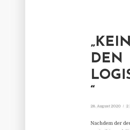
„KEI
DEN
LOGI
“
26. August 2020
2
Nachdem der deu