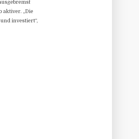
 ausgebremst
 aktiver. „Die
nd investiert“,