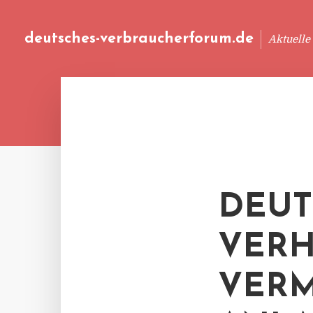
deutsches-verbraucherforum.de
Aktuelle
DEUT
VERH
VERM