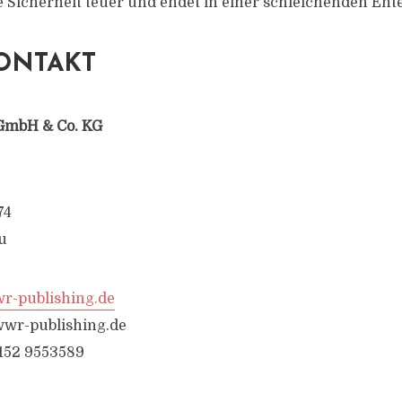
e Sicherheit teuer und endet in einer schleichenden Ent
ONTAKT
GmbH & Co. KG
74
u
-publishing.de
wr-publishing.de
6152 9553589