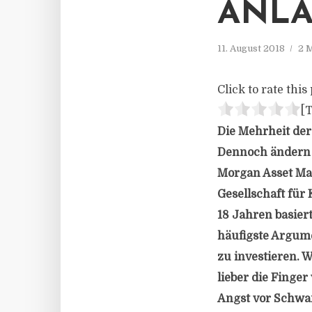
ANL
11. August 2018
2 
Click to rate this 
[T
Die Mehrheit der
Dennoch ändern n
Morgan Asset Man
Gesellschaft fü
18 Jahren basiert
häufigste Argume
zu investieren. 
lieber die Finge
Angst vor Schwa