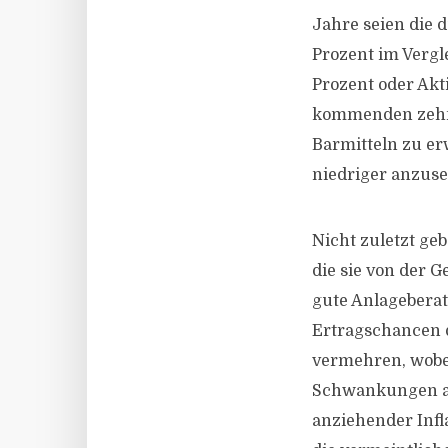
Jahre seien die d
Prozent im Vergle
Prozent oder Akti
kommenden zehn J
Barmitteln zu e
niedriger anzuse
Nicht zuletzt ge
die sie von der 
gute Anlagebera
Ertragschancen d
vermehren, wobei
Schwankungen au
anziehender Infl