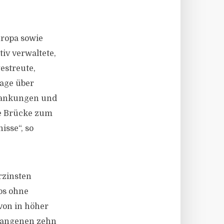
uropa sowie
iv verwaltete,
gestreute,
lage über
hwankungen und
me Brücke zum
isse“, so
rzinsten
ios ohne
von in höher
rgangenen zehn