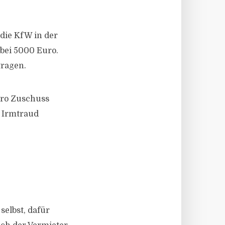
die KfW in der
 bei 5000 Euro.
tragen.
uro Zuschuss
t Irmtraud
elbst, dafür