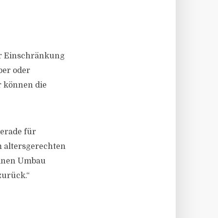
er Einschränkung
ber oder
r können die
erade für
m altersgerechten
 einen Umbau
zurück.“