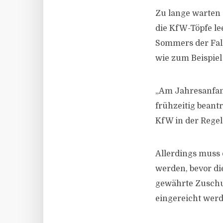
Zu lange warten s
die KfW-Töpfe le
Sommers der Fall
wie zum Beispiel
„Am Jahresanfan
frühzeitig beant
KfW in der Regel
Allerdings muss 
werden, bevor d
gewährte Zuschu
eingereicht werd