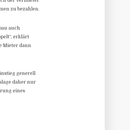
ch der Vermieter
men zu bezahlen.
bau auch
lt“, erklärt
e Mieter dann
nstieg generell
slage daher nur
erung eines