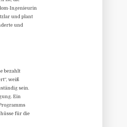
plom-Ingenieurin
tzlar und plant
nderte und
e bezahlt
rt“, weiß
ständig sein.
gung. Ein
s Programms
hüsse für die