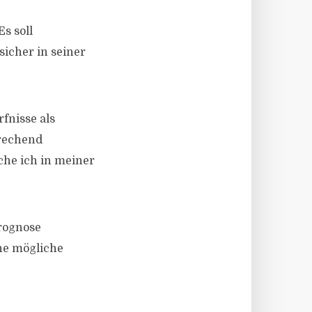
s soll
sicher in seiner
rfnisse als
rechend
che ich in meiner
Prognose
ine mögliche