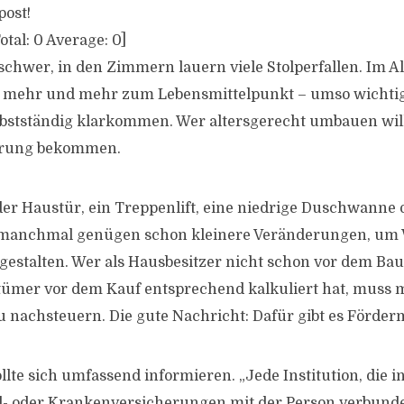
post!
otal:
0
Average:
0
]
schwer, in den Zimmern lauern viele Stolperfallen. Im Al
mehr und mehr zum Lebensmittelpunkt – umso wichtig
lbstständig klarkommen. Wer altersgerecht umbauen wil
derung bekommen.
er Haustür, ein Treppenlift, eine niedrige Duschwanne o
 manchmal genügen schon kleinere Veränderungen, u
 gestalten. Wer als Hausbesitzer nicht schon vor dem Bau
mer vor dem Kauf entsprechend kalkuliert hat, muss 
nachsteuern. Die gute Nachricht: Dafür gibt es Förderm
ollte sich umfassend informieren. „Jede Institution, die i
l- oder Krankenversicherungen mit der Person verbunden