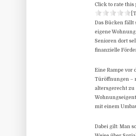
Click to rate this 
[T
Das Bücken fällt 
eigene Wohnung 
Senioren dort se
finanzielle För
Eine Rampe vor d
Türöffnungen –
altersgerecht zu
Wohnungseigentü
mit einem Umbau 
Dabei gilt: Man s
Weise über Sozia