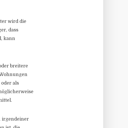
ter wird die
er, dass
l, kann
der breitere
m Wohnungen
 oder als
möglicherweise
ittel.
n irgendeiner
 ist, die