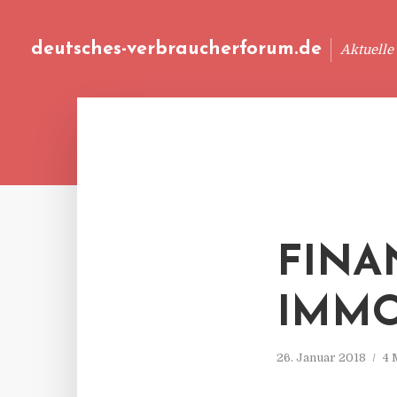
deutsches-verbraucherforum.de
Aktuelle
FINA
IMMO
26. Januar 2018
4 