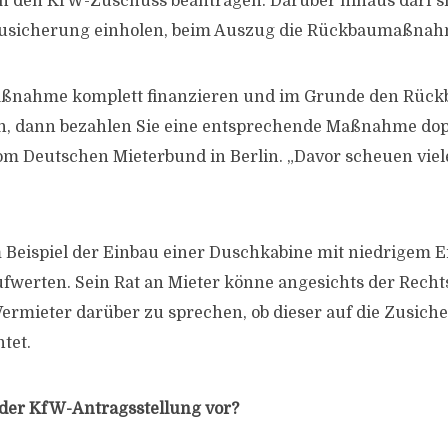
h den KfW-Zuschuss beantragen. Darüber hinaus darf si
Zusicherung einholen, beim Auszug die Rückbaumaßnah
aßnahme komplett finanzieren und im Grunde den Rück
, dann bezahlen Sie eine entsprechende Maßnahme doppe
om Deutschen Mieterbund in Berlin. „Davor scheuen viel
Beispiel der Einbau einer Duschkabine mit niedrigem Ei
werten. Sein Rat an Mieter könne angesichts der Recht
Vermieter darüber zu sprechen, ob dieser auf die Zusich
tet.
 der KfW-Antragsstellung vor?