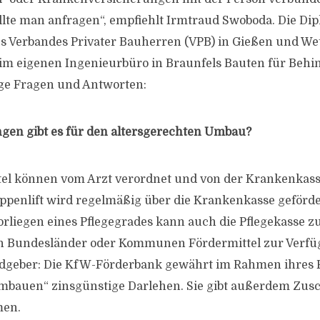
llte man anfragen“, empfiehlt Irmtraud Swoboda. Die Di
des Verbandes Privater Bauherren (VPB) in Gießen und We
im eigenen Ingenieurbüro in Braunfels Bauten für Behi
ige Fragen und Antworten:
gen gibt es für den altersgerechten Umbau?
tel können vom Arzt verordnet und von der Krankenkass
ppenlift wird regelmäßig über die Krankenkasse geförde
rliegen eines Pflegegrades kann auch die Pflegekasse zu
n Bundesländer oder Kommunen Fördermittel zur Verfü
ldgeber: Die KfW-Förderbank gewährt im Rahmen ihre
mbauen“ zinsgünstige Darlehen. Sie gibt außerdem Zusc
en.