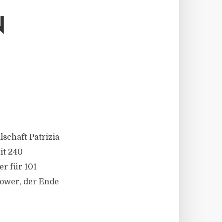
N
lschaft Patrizia
it 240
er für 101
Tower, der Ende