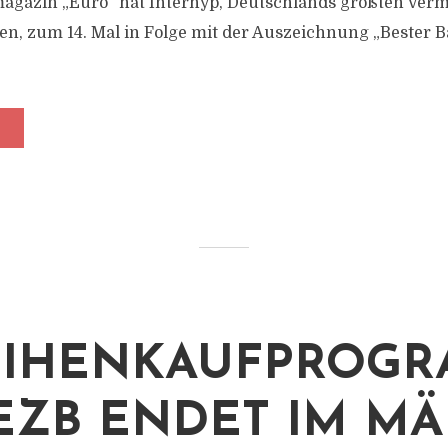
agazin „Euro“ hat Interhyp, Deutschlands größten Vermi
n, zum 14. Mal in Folge mit der Auszeichnung „Bester B
EIHENKAUFPROG
EZB ENDET IM M