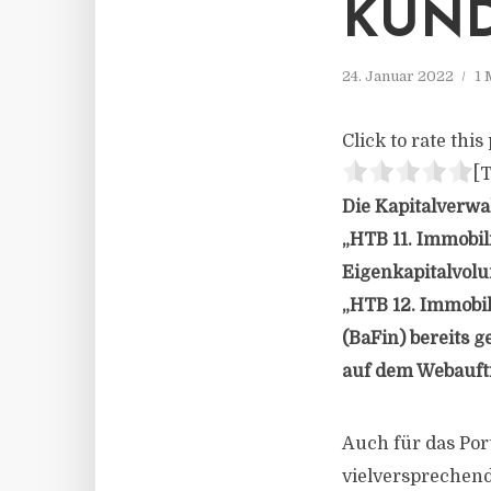
ÜNDI
24. Januar 2022
1 
Click to rate this 
[T
Die Kapitalverw
„HTB 11. Immobi
Eigenkapitalvolu
„HTB 12. Immobil
(BaFin) bereits 
auf dem Webauftr
Auch für das Por
vielversprechend