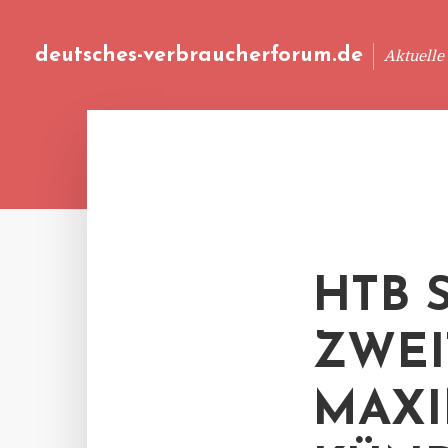
deutsches-verbraucherforum.de
Aktuelle
HTB S
WEIT
AXIM