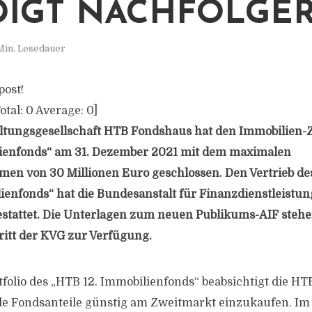
GT NACHFOLGER 
Min. Lesedauer
post!
otal:
0
Average:
0
]
altungsgesellschaft HTB Fondshaus hat den Immobilien-
lienfonds“ am 31. Dezember 2021 mit dem maximalen
men von 30 Millionen Euro geschlossen. Den Vertrieb d
ienfonds“ hat die Bundesanstalt für Finanzdienstleistun
gestattet. Die Unterlagen zum neuen Publikums-AIF ste
itt der KVG zur Verfügung.
tfolio des „HTB 12. Immobilienfonds“ beabsichtigt die H
e Fondsanteile günstig am Zweitmarkt einzukaufen. Im E