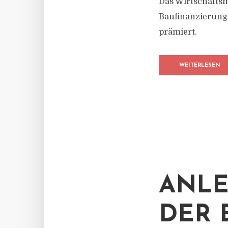
Das Wirtschaftsm
Baufinanzierunge
prämiert.
WEITERLESEN
ANL
DER 