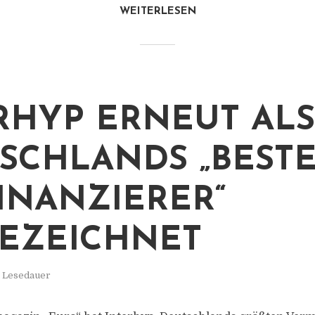
WEITERLESEN
RHYP ERNEUT ALS
SCHLANDS „BEST
INANZIERER“
EZEICHNET
. Lesedauer