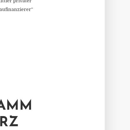
ttler privater
aufinanzierer“
RAMM
ÄRZ