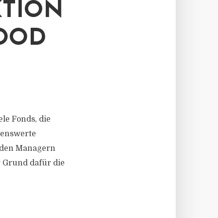
KTION
FOOD
ele Fonds, die
kenswerte
 den Managern
 Grund dafür die