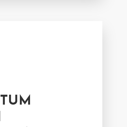
STUM
N