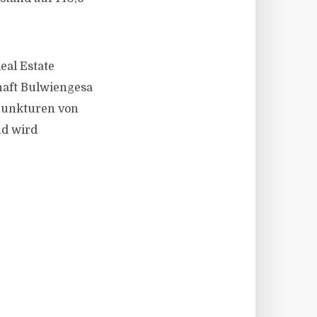
eal Estate
haft Bulwiengesa
njunkturen von
nd wird