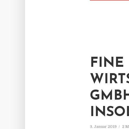
FINE
WIRT
GMBH
INSO
3. Januar 2019
2 M