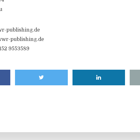
74
u
r-publishing.de
wr-publishing.de
6152 9553589