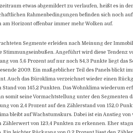
szeitraum etwas abgemildert zu verlaufen, heißt es in de
chaftlichen Rahmenbedingungen befinden sich noch auf
n am Horizont offenbar immer mehr Wolken auf.
trachteten Segmente erleiden nach Meinung der Immobil
re Stimmungseinbußen. Angeführt wird diese Tendenz v
ng von 5,6 Prozent auf nur noch 84,3 Punkte liegt das
sende 2009. Ein maßgeblicher Teil des Panels blickt i
nt. Auch das Büroklima verzeichnet wieder einen Rück
n Stand von 145,2 Punkten. Das Wohnklima wiederum erf
n somit seine Vormachtstellung unter den Segmenten d
ung von 2,4 Prozent auf den Zählerstand von 152,0 Punk
ima bleibt auf Wachstumskurs. Dabei ist ein Anstieg von 
n Zählerwert von 123,4 Punkten zu erkennen. Eher stagn
. Ein leichter Rückgang von 0,2 Prozent lässt den Zähler