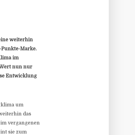
eine weiterhin
0-Punkte-Marke.
Klima im
r Wert nun nur
ese Entwicklung
ntklima um
weiterhin das
m im vergangenen
int sie zum