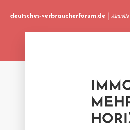
deutsches-verbraucherforum.de
Aktuelle
IMMO
MEH
HORI