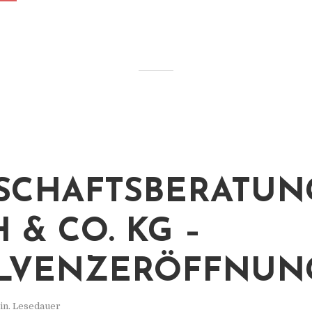
SCHAFTSBERATUN
 & CO. KG –
LVENZERÖFFNUN
in. Lesedauer