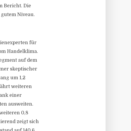
m Bericht. Die
 gutem Niveau.
ienexperten für
om Handelklima.
 Segment auf dem
mmer skeptischer
gang um 1,2
ährt weiteren
ank einer
ten ausweiten.
weiteren 0,8
ierend zeigt sich
stand auf 140,6