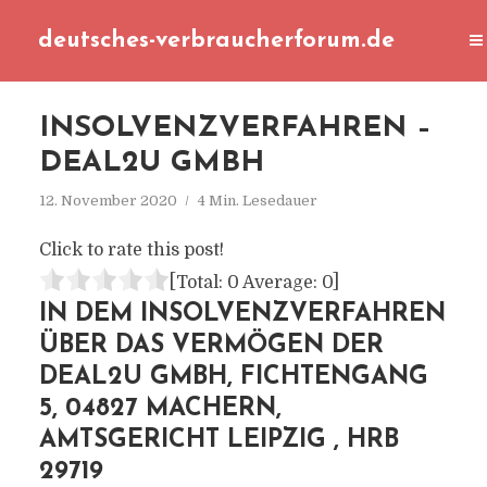
deutsches-verbraucherforum.de
INSOLVENZVERFAHREN –
DEAL2U GMBH
12. November 2020
4 Min. Lesedauer
Click to rate this post!
[Total:
0
Average:
0
]
IN DEM INSOLVENZVERFAHREN
ÜBER DAS VERMÖGEN DER
DEAL2U GMBH, FICHTENGANG
5, 04827 MACHERN,
AMTSGERICHT LEIPZIG , HRB
29719