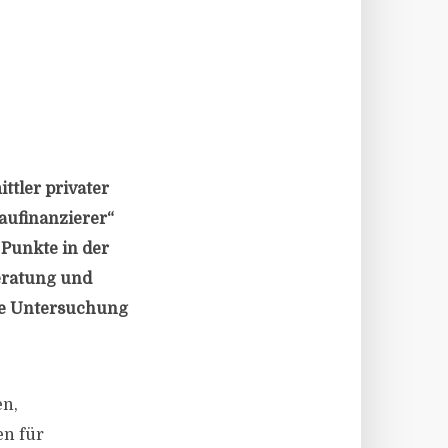
ttler privater
aufinanzierer“
 Punkte in der
Beratung und
gte Untersuchung
en,
en für