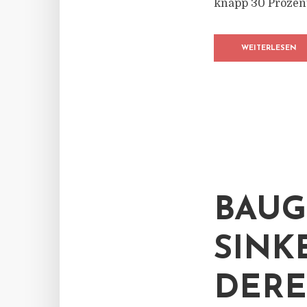
knapp 30 Prozent 
WEITERLESEN
BAU
SINK
DERE