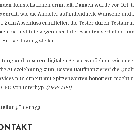
den-Konstellationen ermittelt. Danach wurde vor Ort, t
geprüft, wie die Anbieter auf individuelle Wünsche und
. Zum Abschluss ermittelten die Tester durch Testanru
 sich die Institute gegenüber Interessenten verhalten un
e zur Verfügung stellen.
ratung und unseren digitalen Services möchten wir uns
 die Auszeichnung zum ,Besten Baufinanzierer‘ die Quali
vices nun erneut mit Spitzenwerten honoriert, macht un
, CEO von Interhyp.
(DFPA/JF1)
tteilung Interhyp
ONTAKT