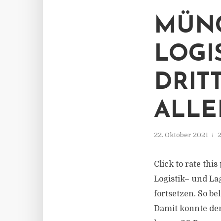
MÜN
LOGI
DRIT
ALLE
22. Oktober 2021
2
Click to rate thi
Logistik– und La
fortsetzen. So b
Damit konnte de