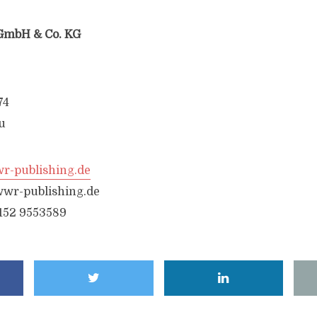
GmbH & Co. KG
74
u
-publishing.de
wr-publishing.de
6152 9553589