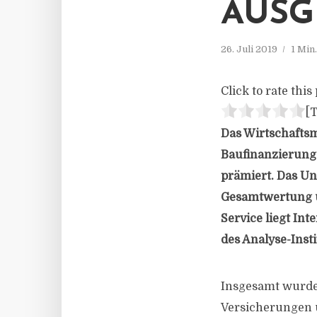
AUSG
26. Juli 2019
1 Min
Click to rate this 
[T
Das Wirtschaftsm
Baufinanzierunge
prämiert. Das Un
Gesamtwertung un
Service liegt Int
des Analyse-Insti
Insgesamt wurden
Versicherungen u