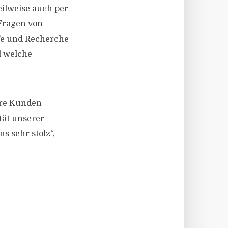
eilweise auch per
 Fragen von
fe und Recherche
d welche
ere Kunden
tät unserer
s sehr stolz“,