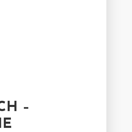
CH –
IE