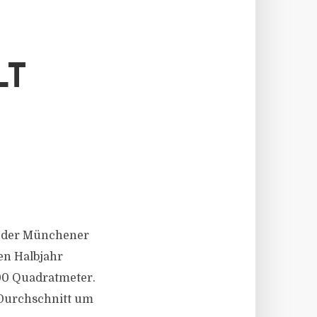
LT
te der Münchener
en Halbjahr
000 Quadratmeter.
 Durchschnitt um