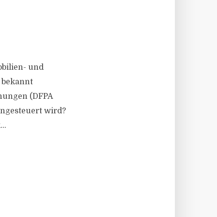
E
obilien- und
 bekannt
nungen (DFPA
engesteuert wird?
..