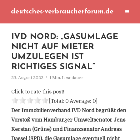
deutsches-verbraucherforum.de
IVD NORD: „GASUMLAGE
NICHT AUF MIETER
UMZULEGEN IST
RICHTIGES SIGNAL“
23. August 2022
1 Min. Lesedauer
Click to rate this post!
[Total:
0
Average:
0
]
Der Immobilienverband IVD Nord begrüßt den
Vorstoß vom Hamburger Umweltsenator Jens
Kerstan (Grüne) und Finanzsenator Andreas
Dassel (SPD), die Gasumlage eventuell nicht