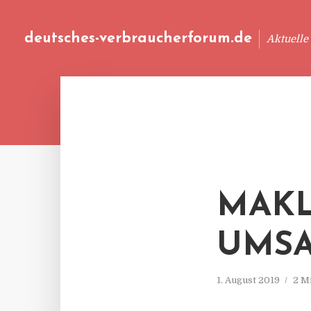
deutsches-verbraucherforum.de
Aktuelle
MAKL
UMS
1. August 2019
2 M