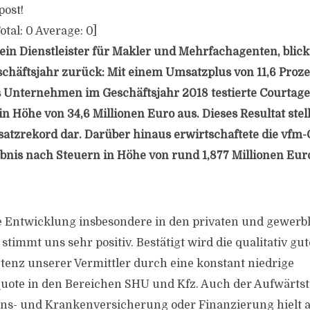
post!
otal:
0
Average:
0
]
ein Dienstleister für Makler und Mehrfachagenten, blickt
schäftsjahr zurück: Mit einem Umsatzplus von 11,6 Proz
s Unternehmen im Geschäftsjahr 2018 testierte Courtag
in Höhe von 34,6 Millionen Euro aus. Dieses Resultat ste
tzrekord dar. Darüber hinaus erwirtschaftete die vfm-
nis nach Steuern in Höhe von rund 1,877 Millionen Euro
he Entwicklung insbesondere in den privaten und gewerb
timmt uns sehr positiv. Bestätigt wird die qualitativ gut
nz unserer Vermittler durch eine konstant niedrige
ote in den Bereichen SHU und Kfz. Auch der Aufwärtst
ns- und Krankenversicherung oder Finanzierung hielt a