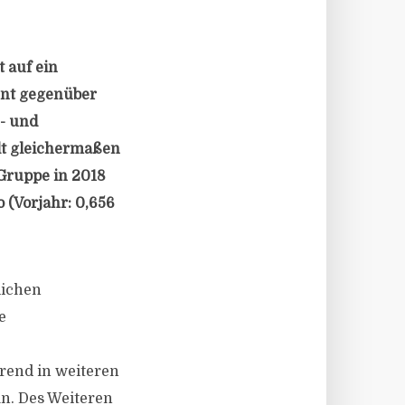
 auf ein
ent gegenüber
e- und
llt gleichermaßen
Gruppe in 2018
 (Vorjahr: 0,656
lichen
e
rend in weiteren
n. Des Weiteren