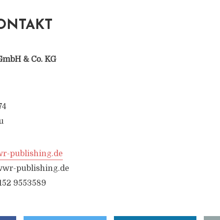
ONTAKT
GmbH & Co. KG
74
u
-publishing.de
wr-publishing.de
6152 9553589