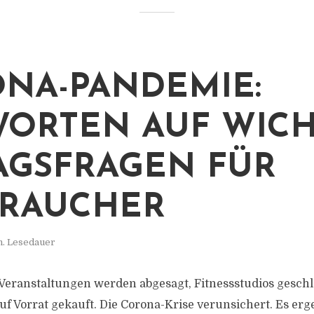
NA-PANDEMIE:
ORTEN AUF WICH
AGSFRAGEN FÜR
RAUCHER
n. Lesedauer
, Veranstaltungen werden abgesagt, Fitnessstudios gesch
f Vorrat gekauft. Die Corona-Krise verunsichert. Es erge