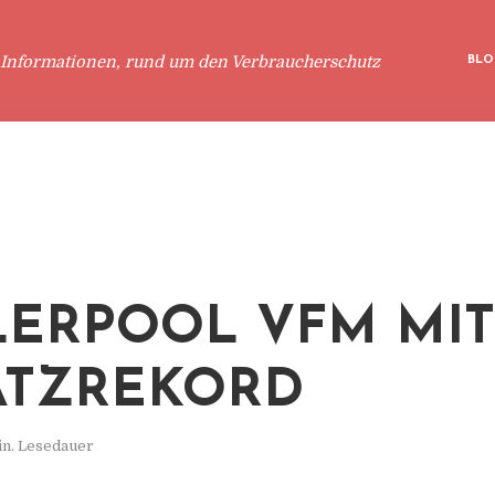
 Informationen, rund um den Verbraucherschutz
BLO
ERPOOL VFM MIT
ATZREKORD
in. Lesedauer