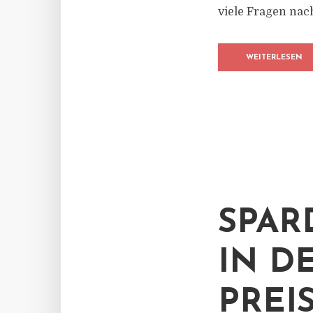
viele Fragen nac
WEITERLESEN
SPAR
IN D
PREI