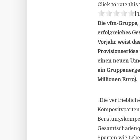
Click to rate this 
[T
Die vfm-Gruppe, 
erfolgreiches Ge
Vorjahr weist da
Provisionserlöse 
einen neuen Umsa
ein Gruppenergeb
Millionen Euro).
„Die vertrieblic
Kompositsparten s
Beratungskompete
Gesamtschadenqu
Sparten wie Lebe