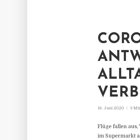
CORO
ANTW
ALLT
VERB
16. Juni 2020
3 Mi
Flüge fallen aus
im Supermarkt au