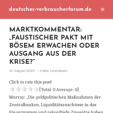
deutsches-verbraucherforum.de
MARKTKOMMENTAR:
„FAUSTISCHER PAKT MIT
BÖSEM ERWACHEN ODER
AUSGANG AUS DER
KRISE?“
31. August 2020
3 Min. Lesedauer
Click to rate this post!
[Total:
0
Average:
0
]
Murray: „Die geldpolitischen Maßnahmen der
Zentralbanken, Liquiditätszuschüsse in das
Finanzsystem und rekordtiefe Zinssätze haben