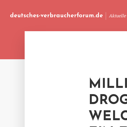
deutsches-verbraucherforum.de
Aktuelle
MILL
DROG
WELC