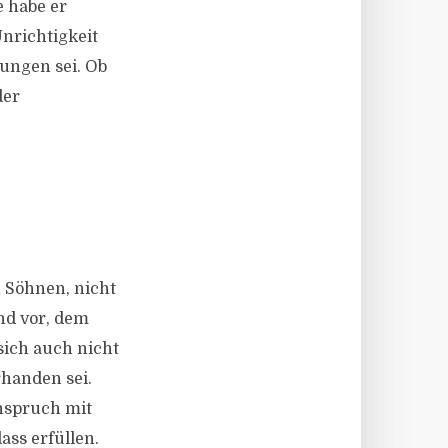
e habe er
Unrichtigkeit
ungen sei. Ob
der
n Söhnen, nicht
nd vor, dem
sich auch nicht
rhanden sei.
nspruch mit
ss erfüllen.