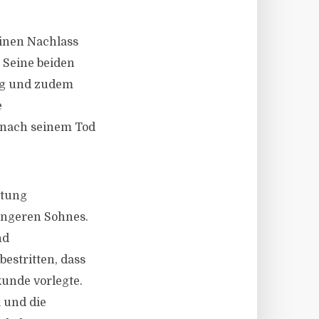
einen Nachlass
 Seine beiden
tig und zudem
e
s nach seinem Tod
utung
jüngeren Sohnes.
nd
estritten, dass
kunde vorlegte.
l und die