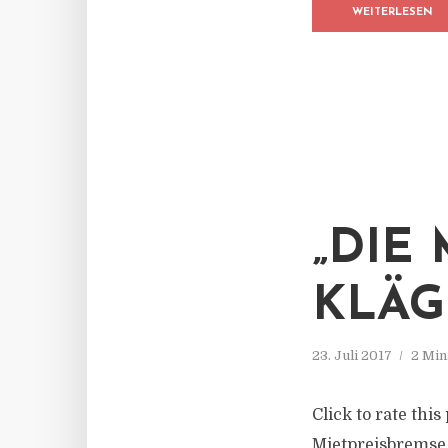
WEITERLESEN
„DIE
KLÄG
23. Juli 2017
2 Min
Click to rate thi
Mietpreisbremse, 