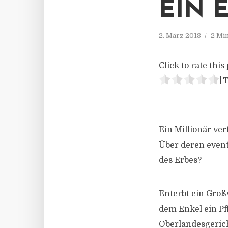
EIN 
2. März 2018
2 Mi
Click to rate this 
[T
Ein Millionär ve
Über deren event
des Erbes?
Enterbt ein Groß
dem Enkel ein Pf
Oberlandesgeric