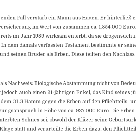
enden Fall verstarb ein Mann aus Hagen. Er hinterließ 
versicherung im Wert von zusammen ca. 1.854.000 Euro.
ereits im Jahr 1989 wirksam enterbt, da sie drogensüch
. In dem damals verfassten Testament bestimmte er sein
und seinen Bruder als Erben. Diese teilten den Nachlas
als Nachweis: Biologische Abstammung nicht von Bede
t jedoch auch einen 21-jährigen Enkel, das Kind seines 
r dem OLG Hamm gegen die Erben auf den Pflichtteils- u
nzungsanspruch in Höhe von ca. 927.000 Euro. Die Erben b
enterbten Sohnes sei, obwohl der Kläger seine Geburtsur
lage statt und verurteilte die Erben dazu, den Pflichttei