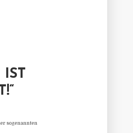
 IST
!“
 der sogenannten
e