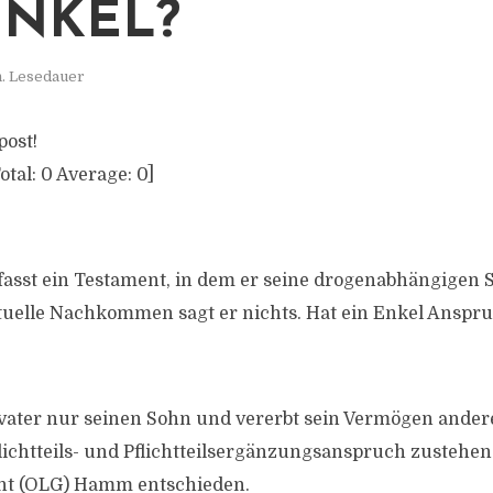
ENKEL?
n. Lesedauer
post!
otal:
0
Average:
0
]
rfasst ein Testament, in dem er seine drogenabhängigen 
uelle Nachkommen sagt er nichts. Hat ein Enkel Anspruc
vater nur seinen Sohn und vererbt sein Vermögen ander
lichtteils- und Pflichtteilsergänzungsanspruch zustehen.
ht (OLG) Hamm entschieden.