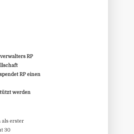
sverwalters RP
lschaft
 spendet RP einen
stützt werden
als erster
ut 30