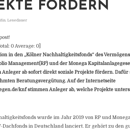
EKTE FÖRDERN
Min. Lesedauer
post!
otal:
0
Average:
0
]
ition in den „Kölner Nachhaltigkeitsfonds“ des Vermögen
olio Management(RP) und der Monega Kapitalanlagegesel
Anleger ab sofort direkt soziale Projekte fördern. Dafür
ahmten Beratungsvergütung. Auf der Internetseite
gen.de/knf stimmen Anleger ab, welche Projekte unter
altigkeitsfonds wurde im Jahr 2019 von RP und Monega 
-Dachfonds in Deutschland lanciert. Er gehört zu den g