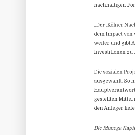
nachhaltigen Fon
„Der ,Kölner Nach
dem Impact von v
weiter und gibt A
Investitionen zu
Die sozialen Proj
ausgewählt. So m
Hauptverantwort
gestellten Mitte
den Anleger lief
Die Monega Kapit