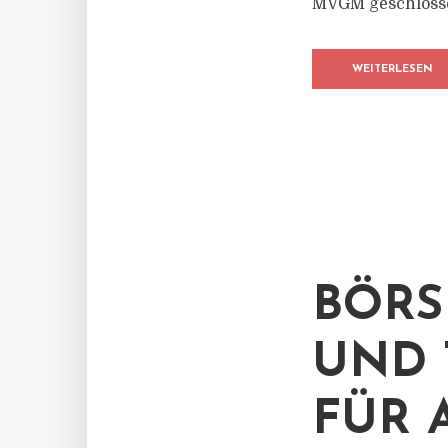
MVGM geschloss
WEITERLESEN
BÖRS
UND 
FÜR 