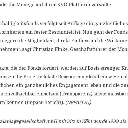
ds, die Monega auf ihrer KVG-Plattform verwaltet.
haltigkeitsfonds´ verfolgt seit Auflage ein ganzheitliche
ornherein ein fester Bestandteil ist. Nun geht der Fonds
nlegern die Möglichkeit, direkt Einfluss auf die Wirkung
 nehmen“, sagt Christian Finke, Geschäftsführer der Mon
ekte, die der Fonds fördert, werden auf Basis strenger Kr
üssen die Projekte lokale Ressourcen global einsetzen, i
lichen ein ganzheitliches Engagement leben und die zu
l nachvollziehbar einsetzen (Transparenz) sowie messbar
ern können (Impact-Bericht).
(DFPA/TH1)
alanlagegesellschaft mbH mit Sitz in Köln wurde 1999 al