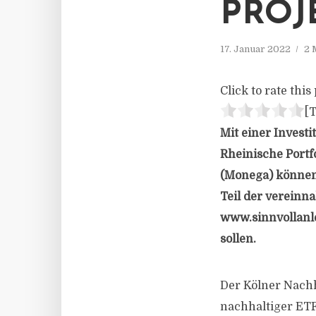
PROJ
17. Januar 2022
2 
Click to rate this 
[T
Mit einer Invest
Rheinische Portf
(Monega) können 
Teil der vereinn
www.sinnvollanle
sollen.
Der Kölner Nachh
nachhaltiger ETF