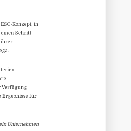
s ESG-Konzept, in
 einen Schritt
 ihrer
ega.
iterien
hre
r Verfügung
e Ergebnisse für
s ein Unternehmen