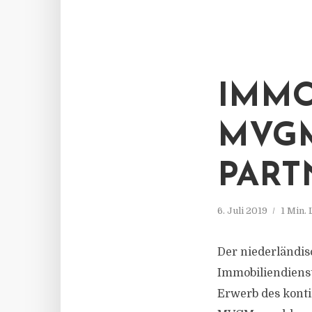
IMMO
MVGM
PART
6. Juli 2019
1 Min.
Der niederländi
Immobiliendienst
Erwerb des kont