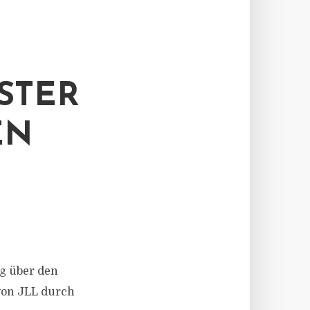
STER
EN
ng über den
von JLL durch