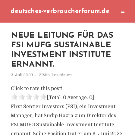
deutsches-verbraucherforum.de
NEUE LEITUNG FÜR DAS
FSI MUFG SUSTAINABLE
INVESTMENT INSTITUTE
ERNANNT.
3. Juli 2023
2 Min. Lesedauer
Click to rate this post!
[Total:
0
Average:
0
]
First Sentier Investors (FSI), ein Investment
Manager, hat Sudip Hazra zum Direktor des
FSI MUFG Sustainable Investment Institute
ernannt. Seine Position trat er am 6. Juni 2023