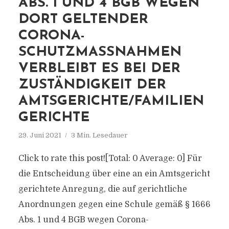
BS. 1 UND 4 BGB WEGEN D
ORT GELTENDER C
ORONA-S
CHUTZMASSNAHMEN VE
RBLEIBT ES BEI DER ZU
STÄNDIGKEIT DER AM
TSGERICHTE/FAMILIENGE
RICHTE
29. Juni 2021
3 Min. Lesedauer
Click to rate this post![Total: 0 Average: 0] Für
die Entscheidung über eine an ein Amtsgericht
gerichtete Anregung, die auf gerichtliche
Anordnungen gegen eine Schule gemäß § 1666
Abs. 1 und 4 BGB wegen Corona-