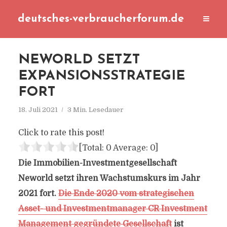
deutsches-verbraucherforum.de
NEWORLD SETZT
EXPANSIONSSTRATEGIE
FORT
18. Juli 2021
3 Min. Lesedauer
Click to rate this post!
[Total:
0
Average:
0
]
Die Immobilien-Investmentgesellschaft
Neworld setzt ihren Wachstumskurs im Jahr
2021 fort.
Die Ende 2020 vom strategischen
Asset- und Investmentmanager CR Investment
Management gegründete Gesellschaft
ist