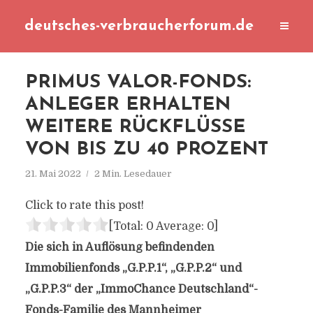
deutsches-verbraucherforum.de
PRIMUS VALOR-FONDS:
ANLEGER ERHALTEN
WEITERE RÜCKFLÜSSE
VON BIS ZU 40 PROZENT
21. Mai 2022
2 Min. Lesedauer
Click to rate this post!
[Total:
0
Average:
0
]
Die sich in Auflösung befindenden
Immobilienfonds „G.P.P.1“, „G.P.P.2“ und
„G.P.P.3“ der „ImmoChance Deutschland“-
Fonds-Familie des Mannheimer