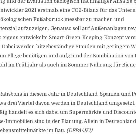
ng und der Evaluation ökologisch nachhaltiger Ansätze 
tentwickler 2021 erstmals eine CO2-Bilanz für das Unter
ökologischen Fußabdruck messbar zu machen und
enzial aufzuzeigen. Genauso soll auf Außenanlagen revit
s eigens entwickelte Smart-Green-Keeping-Konzept vers
 Dabei werden hitzebeständige Stauden mit geringem W
aum Pflege benötigen und aufgrund der Kombination von
ohl im Frühjahr als auch im Sommer Nahrung für Bien
Ratisbona in diesem Jahr in Deutschland, Spanien und P
twa drei Viertel davon werden in Deutschland umgesetzt.
g handelt es sich dabei um Supermärkte und Discounte
e-Immobilien sind in der Planung. Allein in Deutschland
 Lebensmittelmärkte im Bau.
(DFPA/JF1)