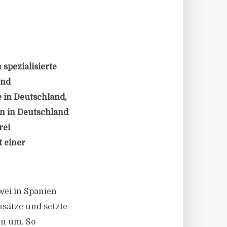
spezialisierte
und
 in Deutschland,
en in Deutschland
rei
 einer
wei in Spanien
nsätze und setzte
en um. So