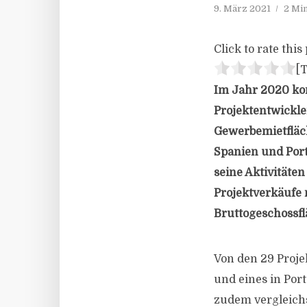
9. März 2021
2 Mi
Click to rate this 
[T
Im Jahr 2020 kon
Projektentwickl
Gewerbemietfläch
Spanien und Port
seine Aktivitäte
Projektverkäufe 
Bruttogeschossf
Von den 29 Proje
und eines in Por
zudem vergleich