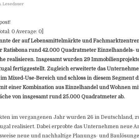
n. Lesedauer
post!
otal:
0
Average:
0
]
nte der auf Lebensmittelmärkte und Fachmarktzentren 
er Ratisbona rund 42.000 Quadratmeter Einzelhandels- 
e realisieren. Insgesamt wurden 29 Immobilienprojekte
ugal fertiggestellt. Zugleich erweiterte das Unternehm
n im Mixed-Use-Bereich und schloss in diesem Segment d
mit einer Kombination aus Einzelhandel und Wohnen mit
läche von insgesamt rund 25.000 Quadratmeter ab.
kten im vergangenen Jahr wurden 26 in Deutschland, z
tugal realisiert. Dabei erprobte das Unternehmen neue A
sweise neue und nachhaltige Planungs- und Baulösung