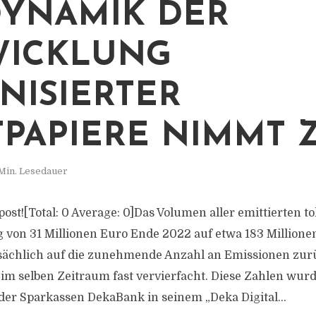
DYNAMIK DER
WICKLUNG
NISIERTER
PAPIERE NIMMT 
Min. Lesedauer
s post![Total: 0 Average: 0]Das Volumen aller emittierten t
g von 31 Millionen Euro Ende 2022 auf etwa 183 Million
sächlich auf die zunehmende Anzahl an Emissionen zurü
 im selben Zeitraum fast vervierfacht. Diese Zahlen wu
er Sparkassen DekaBank in seinem „Deka Digital...