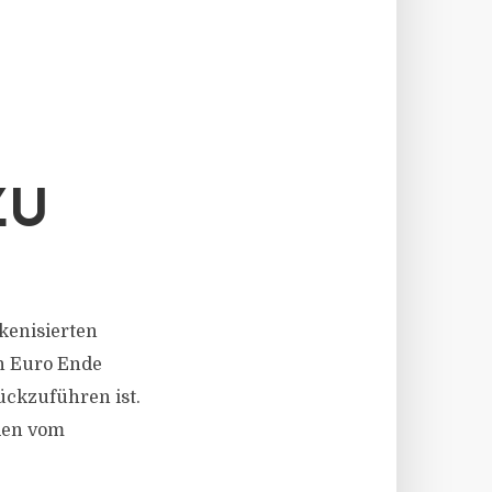
ZU
okenisierten
en Euro Ende
ckzuführen ist.
rden vom