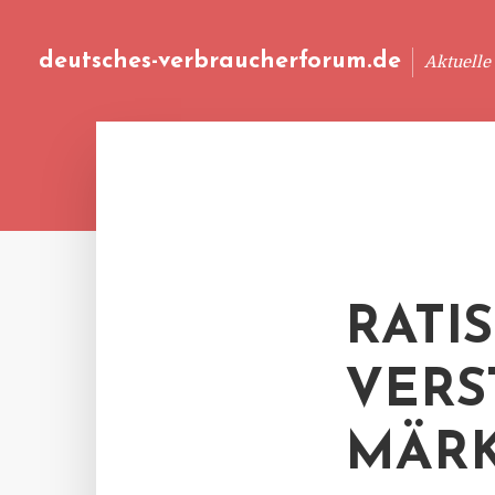
deutsches-verbraucherforum.de
Aktuelle
RATI
VERS
MÄR