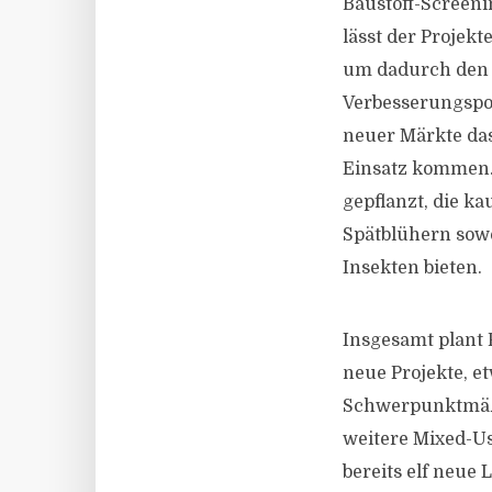
Baustoff-Screeni
lässt der Projek
um dadurch den 
Verbesserungspot
neuer Märkte da
Einsatz kommen.
gepflanzt, die k
Spätblühern sow
Insekten bieten.
Insgesamt plant 
neue Projekte, e
Schwerpunktmäßi
weitere Mixed-Us
bereits elf neue