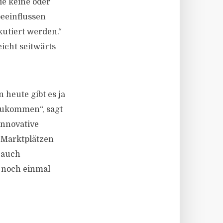
e keine oder
beeinflussen
utiert werden.“
icht seitwärts
 heute gibt es ja
zukommen“, sagt
 innovative
n Marktplätzen
 auch
e noch einmal