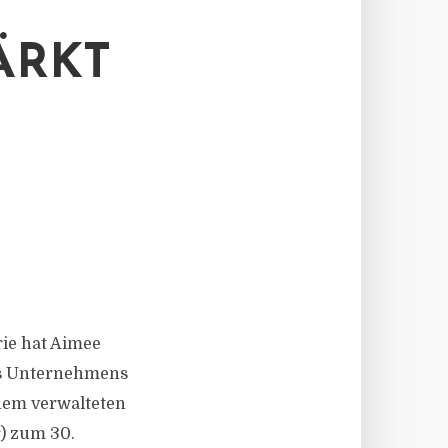
ÄRKT
rie hat Aimee
des Unternehmens
nem verwalteten
r) zum 30.