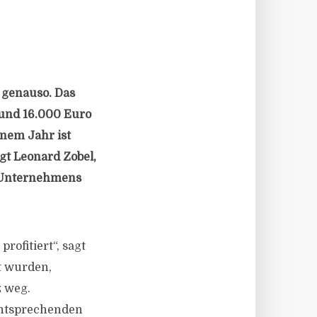
 genauso. Das
rund 16.000 Euro
inem Jahr ist
gt Leonard Zobel,
n Unternehmens
ofitiert“, sagt
t wurden,
z weg.
 entsprechenden