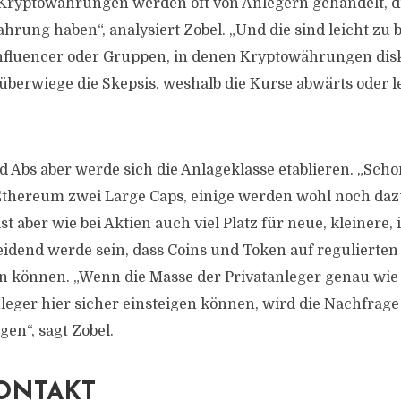
Kryptowährungen werden oft von Anlegern gehandelt, di
hrung haben“, analysiert Zobel. „Und die sind leicht zu 
nfluencer oder Gruppen, in denen Kryptowährungen disk
überwiege die Skepsis, weshalb die Kurse abwärts oder le
d Abs aber werde sich die Anlageklasse etablieren. „Schon
 Ethereum zwei Large Caps, einige werden wohl noch da
st aber wie bei Aktien auch viel Platz für neue, kleinere,
eidend werde sein, dass Coins und Token auf regulierte
n können. „Wenn die Masse der Privatanleger genau wie
Anleger hier sicher einsteigen können, wird die Nachfrag
en“, sagt Zobel.
ONTAKT