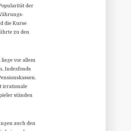
Popularität der
 Währungs-
nd die Kurse
führte zu den
liege vor allem
n, Indexfonds
 Pensionskassen.
 irrationale
pieler ständen
mungen auch den