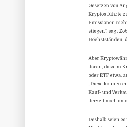
Gesetzen von Ang
Kryptos führte z
Emissionen nicht
stiegen“, sagt Z
Höchstständen, d
Aber Kryptowähru
daran, dass im K
oder ETF etwa, a
„Diese können ein
Kauf- und Verkau
derzeit noch an 
Deshalb seien es