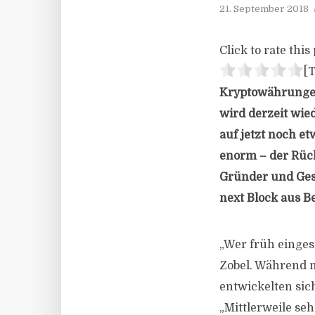
21. September 2018
Click to rate this 
[T
Kryptowährungen
wird derzeit wie
auf jetzt noch et
enorm – der Rück
Gründer und Ges
next Block aus Be
„Wer früh einges
Zobel. Während m
entwickelten si
„Mittlerweile se