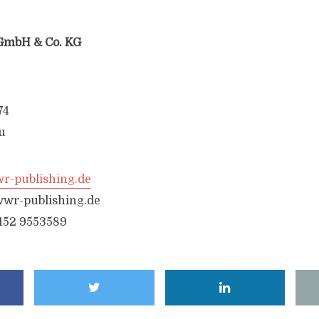
GmbH & Co. KG
74
u
-publishing.de
wr-publishing.de
6152 9553589