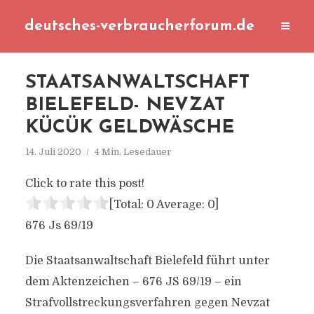
deutsches-verbraucherforum.de
STAATSANWALTSCHAFT
BIELEFELD- NEVZAT
KÜCÜK GELDWÄSCHE
14. Juli 2020
4 Min. Lesedauer
Click to rate this post!
[Total:
0
Average:
0
]
676 Js 69/19
Die Staatsanwaltschaft Bielefeld führt unter
dem Aktenzeichen – 676 JS 69/19 – ein
Strafvollstreckungsverfahren gegen Nevzat