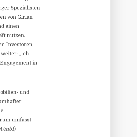
ger Spezialisten
ken von Girlan
nd einen
ft nutzen.
en Investoren,
weiter: „Ich
s Engagement in
obilien- und
namhafter
le
ktrum umfasst
A/mb1
)