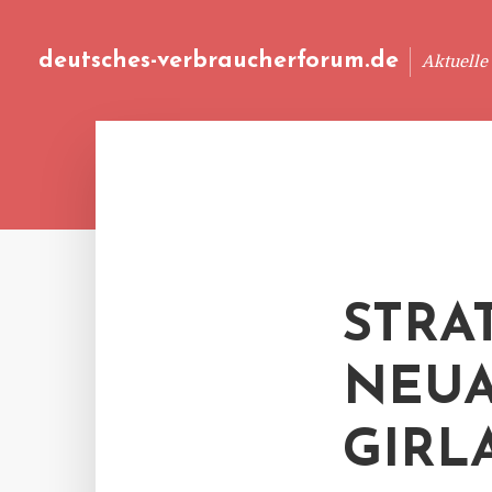
deutsches-verbraucherforum.de
Aktuelle
STRA
NEUA
GIRL