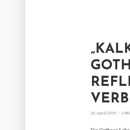
„KAL
GOTH
REFL
VERB
24. April 2019
2 Mi