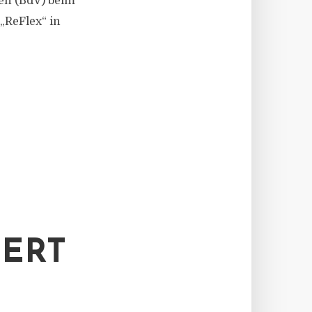
en (BdV) beim
„ReFlex“ in
TERT