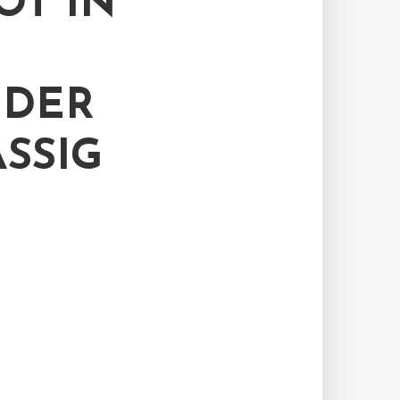
OT IN
NDER
SSIG