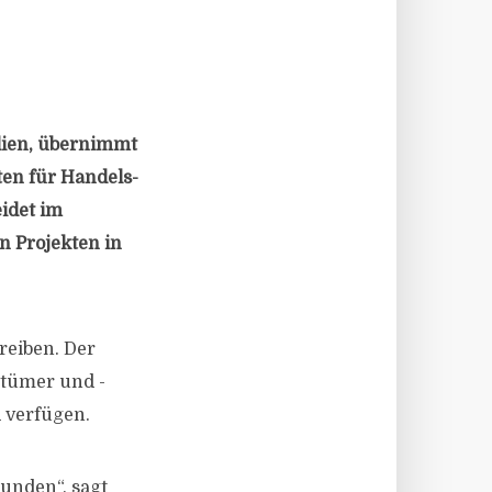
lien, übernimmt
ten für Handels-
idet im
 Projekten in
reiben. Der
ntümer und -
d verfügen.
unden“, sagt