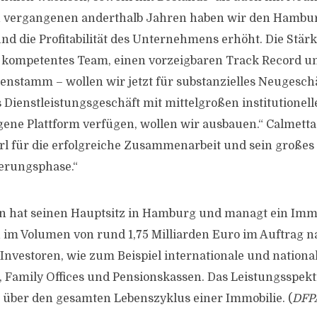
en vergangenen anderthalb Jahren haben wir den Hambur
nd die Profitabilität des Unternehmens erhöht. Die Stär
n kompetentes Team, einen vorzeigbaren Track Record u
stamm – wollen wir jetzt für substanzielles Neugeschä
 Dienstleistungsgeschäft mit mittelgroßen institutionell
gene Plattform verfügen, wollen wir ausbauen.“ Calmetta 
rl für die erfolgreiche Zusammenarbeit und sein große
erungsphase.“
n hat seinen Hauptsitz in Hamburg und managt ein Imm
im Volumen von rund 1,75 Milliarden Euro im Auftrag 
nvestoren, wie zum Beispiel internationale und nationa
 Family Offices und Pensionskassen. Das Leistungsspe
 über den gesamten Lebenszyklus einer Immobilie. (
DFP