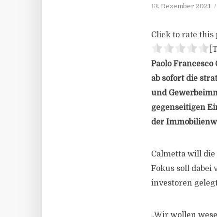
13. Dezember 2021
Click to rate this 
[T
Paolo Francesco 
ab sofort die st
und Gewerbeimmob
gegenseitigen E
der Immobilienw
Calmetta will di
Fokus soll dabei 
investoren geleg
„Wir wollen wese