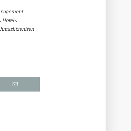
anagement
 Hotel-,
achmarktzentren