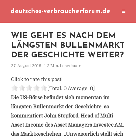
deutsches-verbraucherforum.de
WIE GEHT ES NACH DEM
LÄNGSTEN BULLENMARKT
DER GESCHICHTE WEITER?
27. August 2018
2 Min. Lesedauer
Click to rate this post!
[Total:
0
Average:
0
]
Die US-Börse befindet sich momentan im
längsten Bullenmarkt der Geschichte, so
kommentiert John Stopford, Head of Multi-
Asset Income des Asset Managers Investec AM,
das Marktgeschehen. „Unweigerlich stellt sich