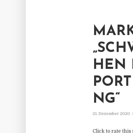
MAR
„SCH
HEN 
PORT
NG“
21. Dezember 2020
Click to rate thi