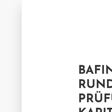
BAFI
RUND
PRÜF