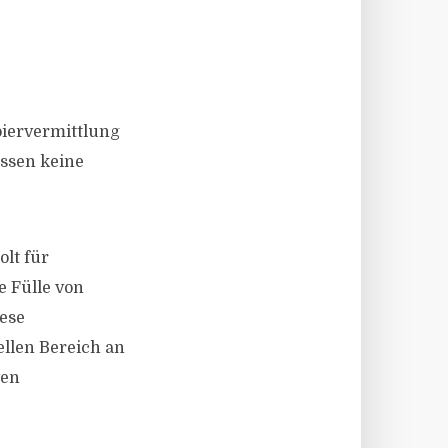
iervermittlung
ssen keine
lt für
 Fülle von
iese
ellen Bereich an
ven