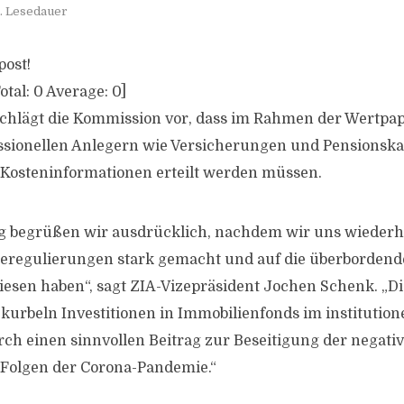
n. Lesedauer
post!
otal:
0
Average:
0
]
chlägt die Kommission vor, dass im Rahmen der Wertpap
ssionellen Anlegern wie Versicherungen und Pensionska
 Kosteninformationen erteilt werden müssen.
g begrüßen wir ausdrücklich, nachdem wir uns wiederho
eregulierungen stark gemacht und auf die überbordende
iesen haben“, sagt ZIA-Vizepräsident Jochen Schenk. „D
kurbeln Investitionen in Immobilienfonds im institution
rch einen sinnvollen Beitrag zur Beseitigung der negati
 Folgen der Corona-Pandemie.“