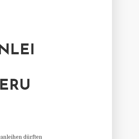
NLEI
IERU
eranleihen dürften