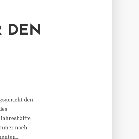
R DEN
ngsgericht den
des
Jahreshälfte
 immer noch
enten...