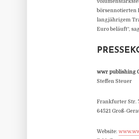
volumenstärkste
börsennotierten 
langjährigem Tra
Euro beläuft“, sa
PRESSEK
wwr publishing 
Steffen Steuer
Frankfurter Str. 
64521 Groß-Gera
Website:
www.wwr