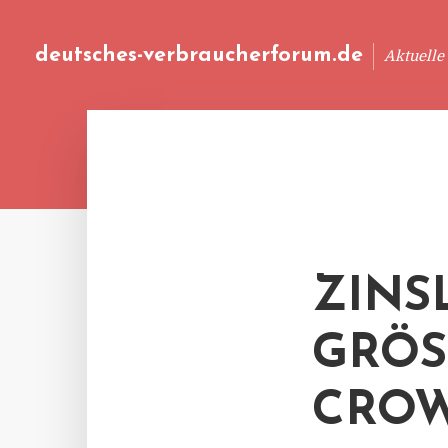
deutsches-verbraucherforum.de
Aktuelle
ZINS
GRÖSS
ROWD