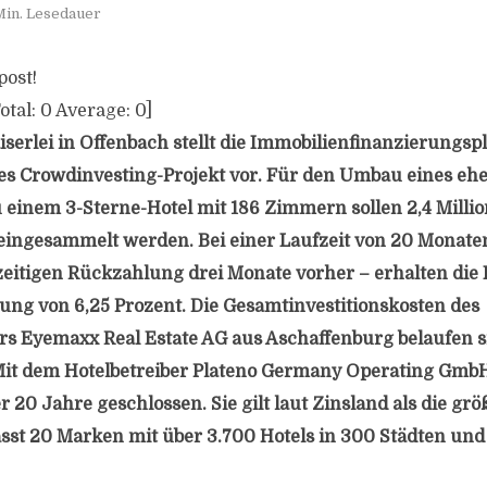
Min. Lesedauer
post!
otal:
0
Average:
0
]
iserlei in Offenbach stellt die Immobilienfinanzierungsp
tes Crowdinvesting-Projekt vor. Für den Umbau eines eh
einem 3-Sterne-Hotel mit 186 Zimmern sollen 2,4 Milli
eingesammelt werden. Bei einer Laufzeit von 20 Monaten
zeitigen Rückzahlung drei Monate vorher – erhalten die 
sung von 6,25 Prozent. Die Gesamtinvestitionskosten des
rs Eyemaxx Real Estate AG aus Aschaffenburg belaufen si
 Mit dem Hotelbetreiber Plateno Germany Operating Gmb
 20 Jahre geschlossen. Sie gilt laut Zinsland als die gr
sst 20 Marken mit über 3.700 Hotels in 300 Städten un