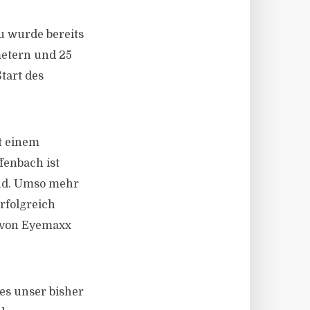
u wurde bereits
metern und 25
Start des
t einem
fenbach ist
and. Umso mehr
rfolgreich
O von Eyemaxx
 es unser bisher