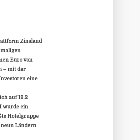
lattform Zinsland
emaligen
onen Euro von
 – mit der
Investoren eine
ch auf 16,2
H wurde ein
ößte Hotelgruppe
d neun Ländern