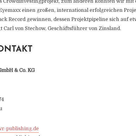
s Crowdinvestingprojekt, zum anderen konnten wir mit 
Eyemaxx einen großen, international erfolgreichen Proj
ck Record gewinnen, dessen Projektpipeline sich auf et
gt Carl von Stechow, Geschäftsführer von Zinsland.
ONTAKT
GmbH & Co. KG
74
u
-publishing.de