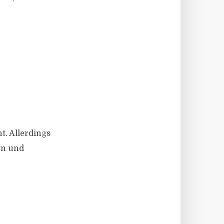
t. Allerdings
rn und