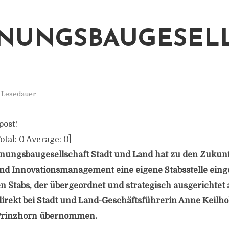
NUNGSBAUGESEL
. Lesedauer
post!
otal:
0
Average:
0
]
hnungsbaugesellschaft Stadt und Land hat zu den Zuku
und Innovationsmanagement eine eigene Stabsstelle einge
n Stabs, der übergeordnet und strategisch ausgerichtet 
direkt bei Stadt und Land-Geschäftsführerin Anne Keil
s Prinzhorn übernommen.