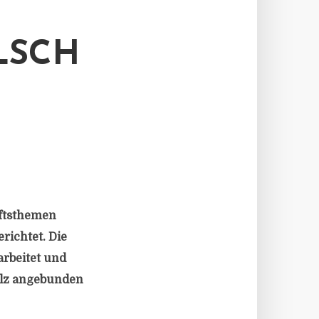
LSCH
nftsthemen
richtet. Die
arbeitet und
holz angebunden