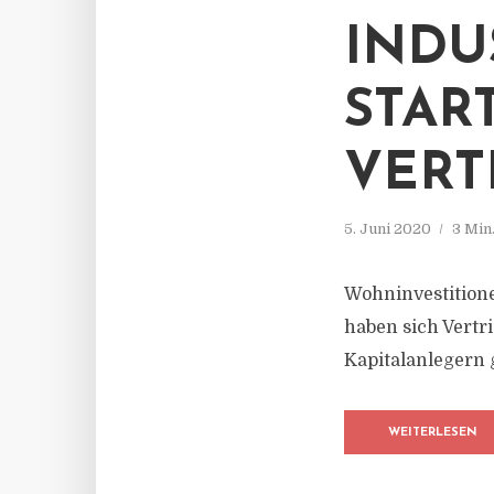
INDU
STAR
VERT
5. Juni 2020
3 Min
Wohninvestitione
haben sich Vert
Kapitalanlegern 
WEITERLESEN