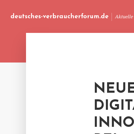
deutsches-verbraucherforum.de
Aktuelle
NEUE
DIGI
INN