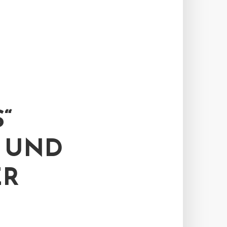
“
H UND
ER