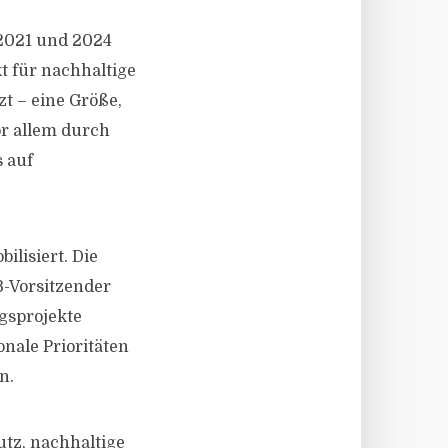
 2021 und 2024
t für nachhaltige
zt – eine Größe,
or allem durch
 auf
ilisiert. Die
B-Vorsitzender
gsprojekte
nale Prioritäten
n.
tz, nachhaltige