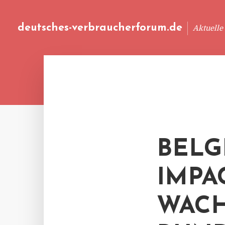
deutsches-verbraucherforum.de
Aktuelle
BELG
IMPA
WACH