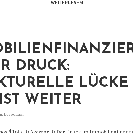
WEITERLESEN
BILIENFINANZIE
R DRUCK:
KTURELLE LÜCKE
ST WEITER
n. Lesedauer
is post![Total: 0 Average: 0]Der Druck im Immobilienfina