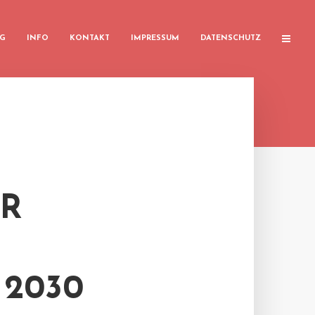
G
INFO
KONTAKT
IMPRESSUM
DATENSCHUTZ
ÜR
 2030