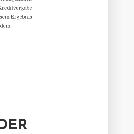
 Kreditvergabe
esem Ergebnis
n dem
DER