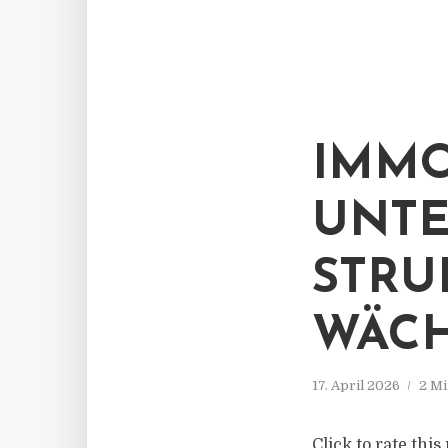
IMMO
UNTE
STRU
WÄCH
17. April 2026
2 Mi
Click to rate th