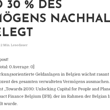
 30 % DES
ÖGENS NACHHAL
LEGT
2 Min. Lesedauer
post!
otal:
0
Average:
0
]
rkungsorientierte Geldanlagen in Belgien wächst rasant
ozent des gesamten verwalteten Vermögens ausmachen. 
t „Towards 2030: Unlocking Capital for People and Plane
act Finance Belgium (IFB), der im Rahmen der Belgian 
lt wurde.