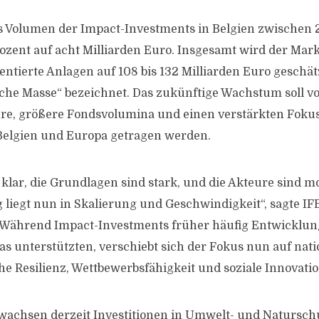
as Volumen der Impact-Investments in Belgien zwischen
zent auf acht Milliarden Euro. Insgesamt wird der Mark
ntierte Anlagen auf 108 bis 132 Milliarden Euro geschät
tische Masse“ bezeichnet. Das zukünftige Wachstum soll v
re, größere Fondsvolumina und einen verstärkten Fokus
 Belgien und Europa getragen werden.
 klar, die Grundlagen sind stark, und die Akteure sind mob
liegt nun in Skalierung und Geschwindigkeit“, sagte IF
. Während Impact-Investments früher häufig Entwicklun
s unterstützten, verschiebt sich der Fokus nun auf natio
he Resilienz, Wettbewerbsfähigkeit und soziale Innovatio
wachsen derzeit Investitionen in Umwelt- und Naturschu