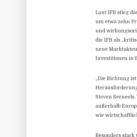
Laut IFB stieg d
um etwa zehn Pro
und wirkungsorie
die IFB als „kri
neue Marktakteu
Investitionen in
„Die Richtung ist
Herausforderung 
Steven Serneels
außerhalb Europa
wie wirtschaftlic
Besonders stark 