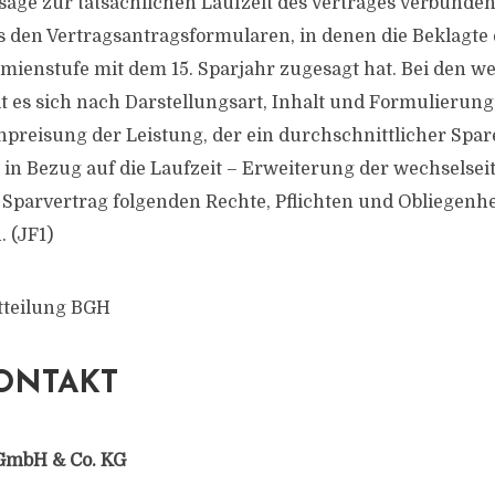
age zur tatsächlichen Laufzeit des Vertrages verbunden i
s den Vertragsantragsformularen, in denen die Beklagte
mienstufe mit dem 15. Sparjahr zugesagt hat. Bei den 
 es sich nach Darstellungsart, Inhalt und Formulierung
preisung der Leistung, der ein durchschnittlicher Spar
in Bezug auf die Laufzeit – Erweiterung der wechselse
Sparvertrag folgenden Rechte, Pflichten und Obliegenhe
 (JF1)
tteilung BGH
ONTAKT
GmbH & Co. KG