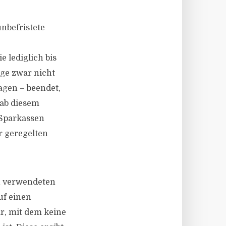
nbefristete
 lediglich bis
äge zwar nicht
agen – beendet,
 ab diesem
-Sparkassen
r geregelten
en verwendeten
uf einen
ar, mit dem keine