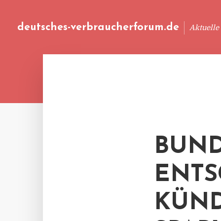
deutsches-verbraucherforum.de
Aktuelle
BUND
ENTS
KÜN