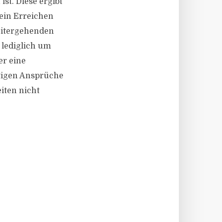
st. Diese ergibt
 ein Erreichen
weitergehenden
 lediglich um
er eine
itigen Ansprüche
iten nicht