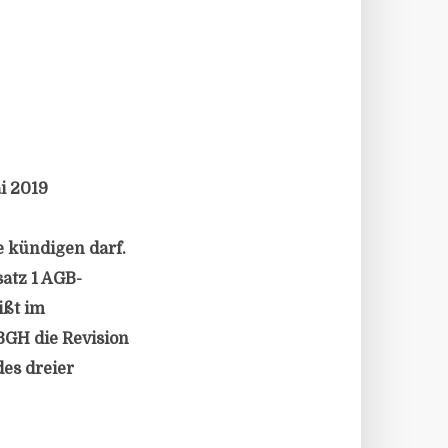
i 2019
 kündigen darf.
satz 1 AGB-
ißt im
 BGH die Revision
des dreier