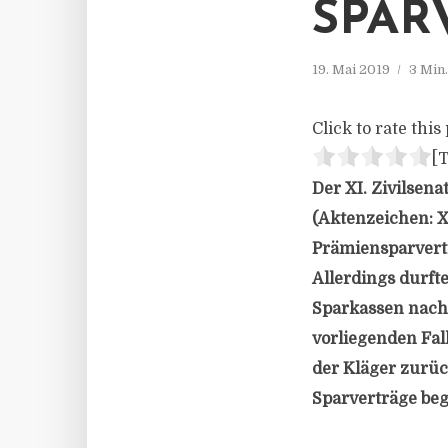
SPAR
19. Mai 2019
3 Min
Click to rate this 
[T
Der XI. Zivilsena
(Aktenzeichen: XI
Prämiensparvertr
Allerdings durft
Sparkassen nach 
vorliegenden Fall
der Kläger zurüc
Sparverträge beg