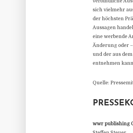
verbindliche Auss
sich vielmehr au
der höchsten Prä
Aussagen handelt
eine werbende An
Änderung oder – 
und der aus dem 
entnehmen kann.
Quelle: Pressemi
PRESSEK
wwr publishing 
Steffen Steuer