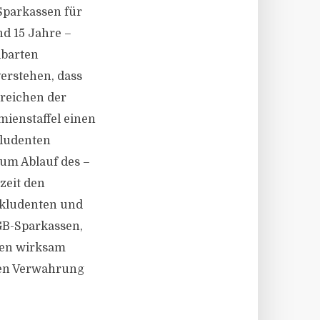
Sparkassen für
d 15 Jahre –
nbarten
erstehen, dass
rreichen der
mienstaffel einen
kludenten
zum Ablauf des –
zeit den
nkludenten und
AGB-Sparkassen,
ien wirksam
gen Verwahrung