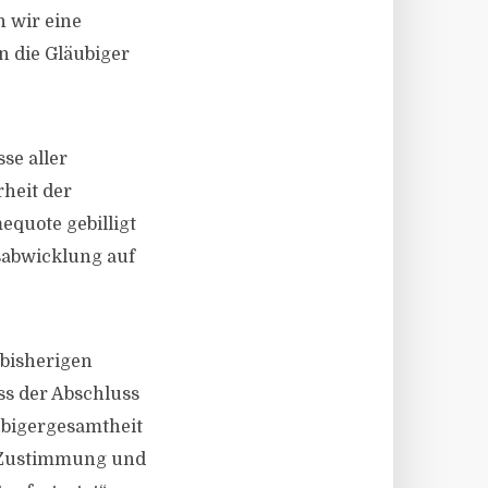
 wir eine
n die Gläubiger
se aller
heit der
quote gebilligt
nsabwicklung auf
 bisherigen
ss der Abschluss
ubigergesamtheit
te Zustimmung und