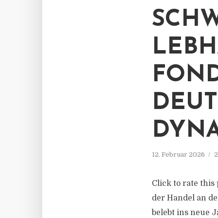
SCHW
LEBH
FOND
DEUT
DYNA
12. Februar 2026
2
Click to rate thi
der Handel an de
belebt ins neue 