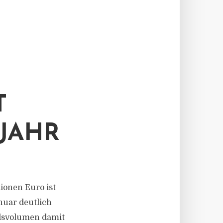
T
JAHR
lionen Euro ist
nuar deutlich
elsvolumen damit