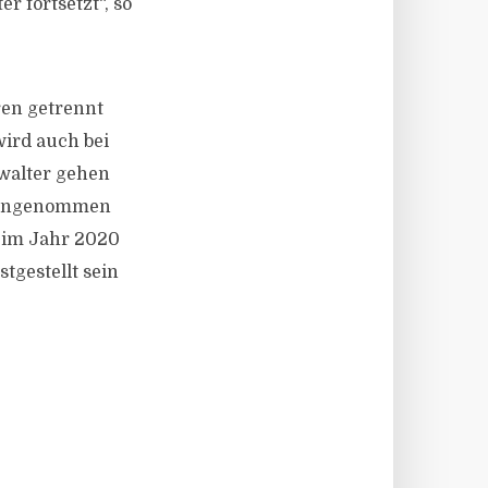
r fortsetzt“, so
ren getrennt
ird auch bei
walter gehen
ch angenommen
s im Jahr 2020
tgestellt sein