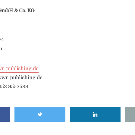
GmbH & Co. KG
74
u
-publishing.de
wr-publishing.de
6152 9553589