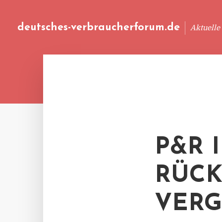
deutsches-verbraucherforum.de
Aktuelle
P&R 
RÜC
VERG