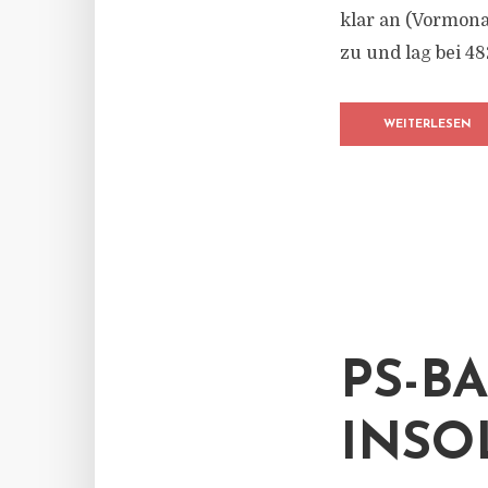
klar an (Vormona
zu und lag bei 4
WEITERLESEN
PS-B
INSO