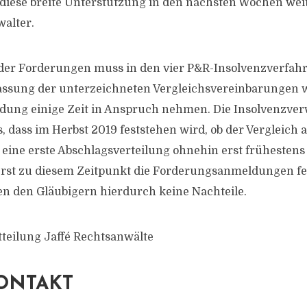
 diese breite Unterstützung in den nächsten Wochen weite
walter.
 der Forderungen muss in den vier P&R-Insolvenzverfah
fassung der unterzeichneten Vergleichsvereinbarungen w
dung einige Zeit in Anspruch nehmen. Die Insolvenzver
s, dass im Herbst 2019 feststehen wird, ob der Verglei
eine erste Abschlagsverteilung ohnehin erst frühesten
erst zu diesem Zeitpunkt die Forderungsanmeldungen fes
n den Gläubigern hierdurch keine Nachteile.
tteilung Jaffé Rechtsanwälte
ONTAKT