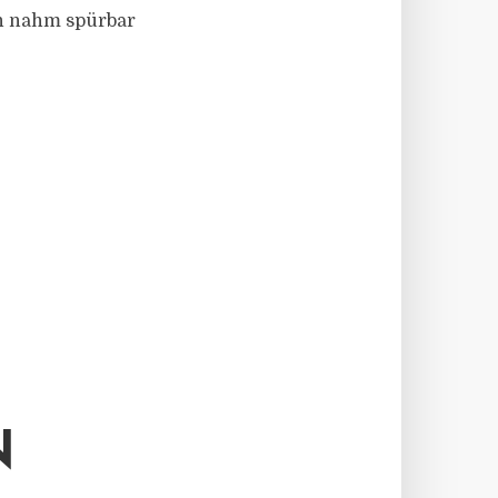
en nahm spürbar
N