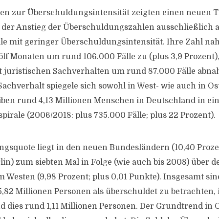
ten zur Überschuldungsintensität zeigten einen neuen T
 der Anstieg der Überschuldungszahlen ausschließlich a
e mit geringer Überschuldungsintensität. Ihre Zahl na
f Monaten um rund 106.000 Fälle zu (plus 3,9 Prozent)
it juristischen Sachverhalten um rund 87.000 Fälle abn
 Sachverhalt spiegele sich sowohl in West- wie auch in O
iben rund 4,13 Millionen Menschen in Deutschland in ei
irale (2006/2018: plus 735.000 Fälle; plus 22 Prozent).
gsquote liegt in den neuen Bundesländern (10,40 Proze
lin) zum siebten Mal in Folge (wie auch bis 2008) über 
m Westen (9,98 Prozent; plus 0,01 Punkte). Insgesamt si
,82 Millionen Personen als überschuldet zu betrachten,
d dies rund 1,11 Millionen Personen. Der Grundtrend in 