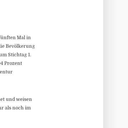
fünften Mal in
die Bevölkerung
m Stichtag 1.
4 Prozent
gentur
det und weisen
r als noch im