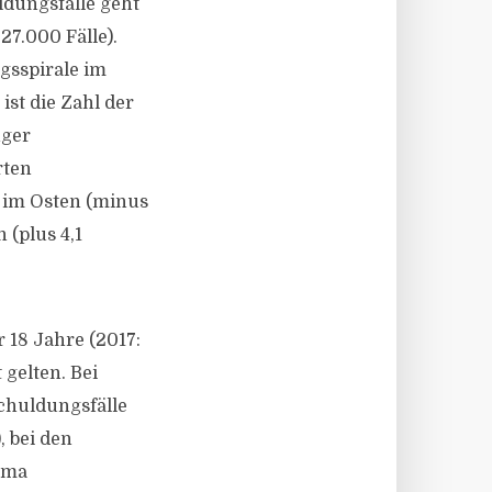
ldungsfälle geht
27.000 Fälle).
gsspirale im
ist die Zahl der
nger
rten
 im Osten (minus
 (plus 4,1
 18 Jahre (2017:
gelten. Bei
schuldungsfälle
, bei den
ema