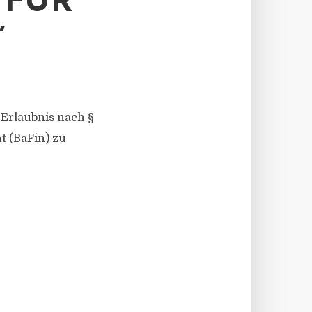
 FÜR
“
 Erlaubnis nach §
t (BaFin) zu