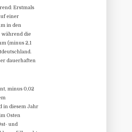
rend: Erstmals
uf einer
hm in den
, während die
ahm (minus 2,1
stdeutschland.
ner dauerhaften
nt, minus 0,02
dem
nd in diesem Jahr
 im Osten
Ost- und