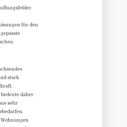
ndlungsfelder.
Lösungen für den
ngepasste
nschen
wachsendes
und stark
kraft,
 bedeute daher
aus sehr
ebedarfen.
en Wohnungen