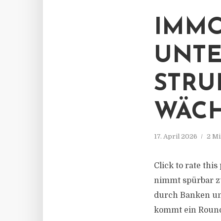
IMMO
UNTE
STRU
WÄCH
17. April 2026
2 Mi
Click to rate th
nimmt spürbar zu
durch Banken und
kommt ein Round