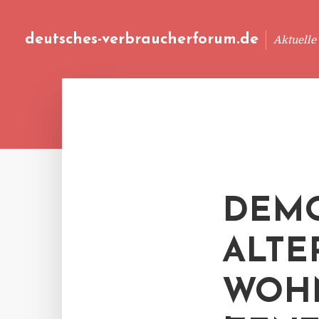
deutsches-verbraucherforum.de
Aktuelle
DEMO
ALTE
WOH