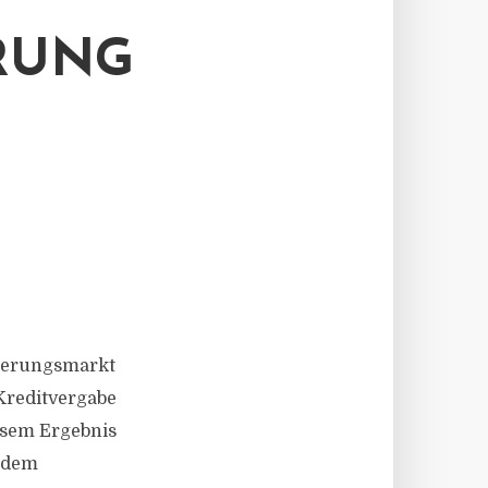
RUNG
nzierungsmarkt
 Kreditvergabe
esem Ergebnis
n dem