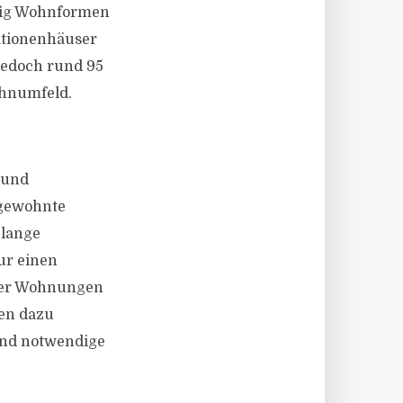
ufig Wohnformen
ationenhäuser
jedoch rund 95
ohnumfeld.
 und
 gewohnte
 lange
ur einen
nder Wohnungen
en dazu
und notwendige