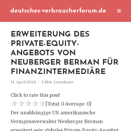
deutsches-verbraucherforum.de
ERWEITERUNG DES
PRIVATE-EQUITY-
ANGEBOTS VON
NEUBERGER BERMAN FÜR
FINANZINTERMEDIÄRE
14. April 2024
2 Min. Lesedauer
Click to rate this post!
[Total:
0
Average:
0
]
Der unabhängige US-amerikanische
Vermgensverwalter Neuberger Berman
erweitert sein globales Private-Equity-Angebot