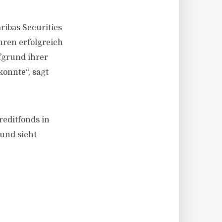
ibas Securities
ahren erfolgreich
fgrund ihrer
onnte“, sagt
reditfonds in
 und sieht