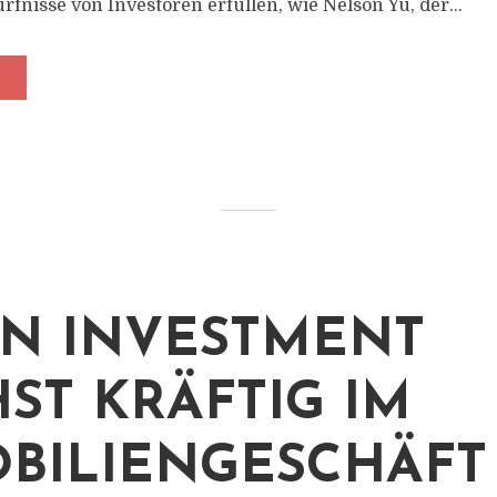
fnisse von Investoren erfüllen, wie Nelson Yu, der...
N INVESTMENT
ST KRÄFTIG IM
BILIENGESCHÄFT