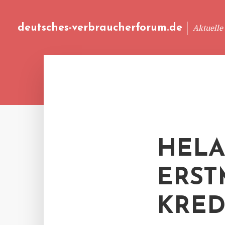
deutsches-verbraucherforum.de
Aktuelle
HELA
ERST
KRED