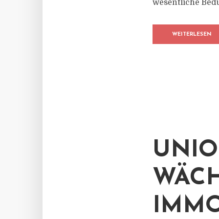
wesentliche Bedür
WEITERLESEN
UNIO
WÄCH
IMMO