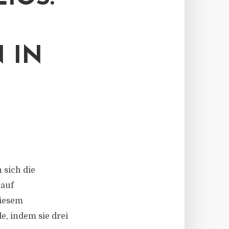
 IN
 sich die
 auf
diesem
e, indem sie drei