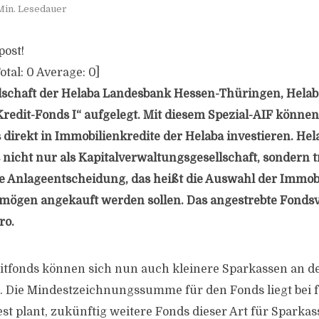
Min. Lesedauer
post!
otal:
0
Average:
0
]
lschaft der Helaba Landesbank Hessen-Thüringen, Helaba
redit-Fonds I“ aufgelegt. Mit diesem Spezial-AIF können 
direkt in Immobilienkredite der Helaba investieren. Hela
nicht nur als Kapitalverwaltungsgesellschaft, sondern tri
 Anlageentscheidung, das heißt die Auswahl der Immobil
mögen angekauft werden sollen. Das angestrebte Fondsv
ro.
ditfonds können sich nun auch kleinere Sparkassen an d
n. Die Mindestzeichnungssumme für den Fonds liegt bei f
est plant, zukünftig weitere Fonds dieser Art für Sparka