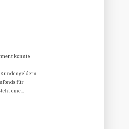
estment konnte
n Kundengeldern
nfonds für
eht eine...