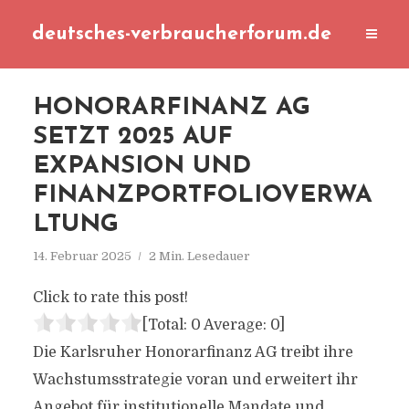
deutsches-verbraucherforum.de
HONORARFINANZ AG
SETZT 2025 AUF
EXPANSION UND
FINANZPORTFOLIOVERWA
LTUNG
14. Februar 2025
2 Min. Lesedauer
Click to rate this post!
[Total:
0
Average:
0
]
Die Karlsruher Honorarfinanz AG treibt ihre
Wachstumsstrategie voran und erweitert ihr
Angebot für institutionelle Mandate und