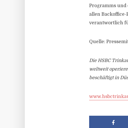
Programms und de
allen Backoffice
verantwortlich f
Quelle: Pressem
Die HSBC Trinkaus
weltweit operier
beschäftigt in Dü
www.hsbctrinka