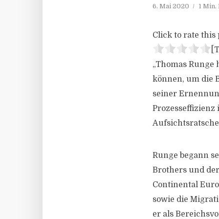
6. Mai 2020
1 Min.
Click to rate this 
[T
„Thomas Runge h
können, um die Ba
seiner Ernennun
Prozesseffizienz
Aufsichtsratsch
Runge begann sei
Brothers und der
Continental Euro
sowie die Migrat
er als Bereichsv