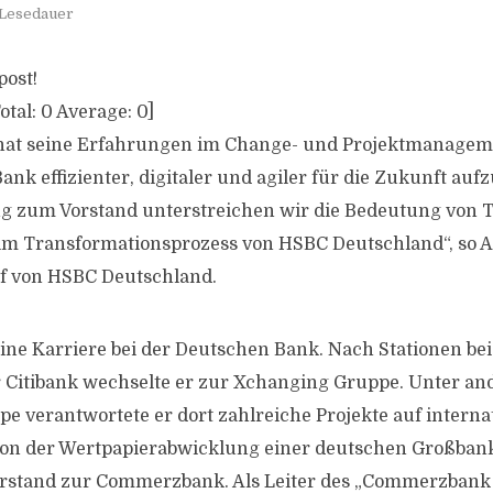
 Lesedauer
post!
otal:
0
Average:
0
]
at seine Erfahrungen im Change- und Projektmanagem
nk effizienter, digitaler und agiler für die Zukunft aufz
g zum Vorstand unterstreichen wir die Bedeutung von 
 im Transformationsprozess von HSBC Deutschland“, so 
ef von HSBC Deutschland.
ne Karriere bei der Deutschen Bank. Nach Stationen be
 Citibank wechselte er zur Xchanging Gruppe. Unter a
pe verantwortete er dort zahlreiche Projekte auf interna
ion der Wertpapierabwicklung einer deutschen Großbank
orstand zur Commerzbank. Als Leiter des „Commerzbank