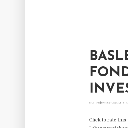
BASL
FOND
INVE
22. Februar 2022
Click to rate thi