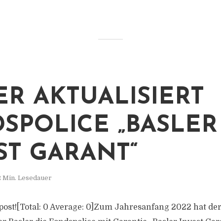
ER AKTUALISIERT
SPOLICE „BASLER
ST GARANT“
2 Min. Lesedauer
s post![Total: 0 Average: 0]Zum Jahresanfang 2022 hat de