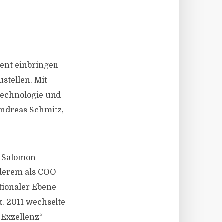
ent einbringen
ustellen. Mit
Technologie und
Andreas Schmitz,
i Salomon
nderem als COO
tionaler Ebene
. 2011 wechselte
 Exzellenz“