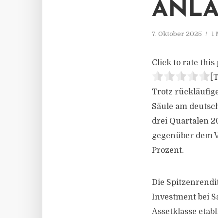
ANLA
7. Oktober 2025
1 
Click to rate this 
[T
Trotz rückläufig
Säule am deutsc
drei Quartalen 2
gegenüber dem Vo
Prozent.
Die Spitzenrendit
Investment bei Sa
Assetklasse etab