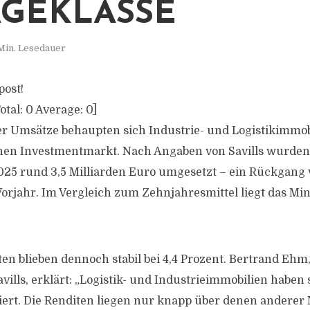
GEKLASSE
Min. Lesedauer
post!
otal:
0
Average:
0
]
er Umsätze behaupten sich Industrie- und Logistikimmobil
hen Investmentmarkt. Nach Angaben von Savills wurden 
025 rund 3,5 Milliarden Euro umgesetzt – ein Rückgang 
rjahr. Im Vergleich zum Zehnjahresmittel liegt das Min
en blieben dennoch stabil bei 4,4 Prozent. Bertrand Ehm,
vills, erklärt: „Logistik- und Industrieimmobilien haben 
liert. Die Renditen liegen nur knapp über denen anderer