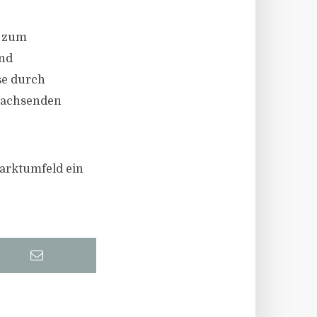
n zum
und
se durch
 wachsenden
Marktumfeld ein