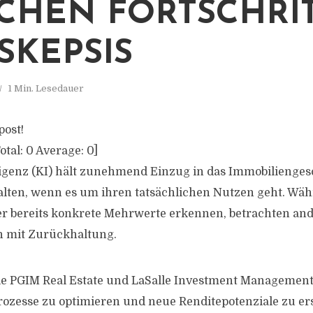
CHEN FORTSCHRI
SKEPSIS
1 Min. Lesedauer
post!
otal:
0
Average:
0
]
ligenz (KI) hält zunehmend Einzug in das Immobiliengesc
alten, wenn es um ihren tatsächlichen Nutzen geht. Wäh
r bereits konkrete Mehrwerte erkennen, betrachten and
h mit Zurückhaltung.
 PGIM Real Estate und LaSalle Investment Management 
zesse zu optimieren und neue Renditepotenziale zu er