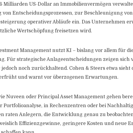
,6 Milliarden US-Dollar an Immobilienvermögen verwaltet,
g von Entscheidungsprozessen, zur Beschleunigung von
zsteigerung operativer Abläufe ein. Das Unternehmen erw
ätzliche Wertschöpfung freisetzen wird.
estment Management nutzt KI – bislang vor allem für di
g. Für strategische Anlageentscheidungen zeigen sich v
jedoch noch zurückhaltend. Cohen & Steers etwa sieht 
verfrüht und warnt vor überzogenen Erwartungen.
e Nuveen oder Principal Asset Management gehen bereit
 Portfolioanalyse, in Rechenzentren oder bei Nachhaltig
n raten Anlegern, die Entwicklung genau zu beobachten
weislich Effizienzgewinne, geringere Kosten und neue Er
 schaffen kann.