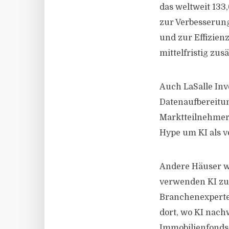
das weltweit 133
zur Verbesserun
und zur Effizien
mittelfristig zus
Auch LaSalle Inv
Datenaufbereitun
Marktteilnehmer 
Hype um KI als 
Andere Häuser wi
verwenden KI zur
Branchenexperte
dort, wo KI nach
Immobilienfonds