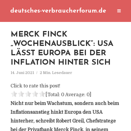
deutsches-verbraucherforum.de
MERCK FINCK
„WOCHENAUSBLICK“: USA
LÄSST EUROPA BEI DER
INFLATION HINTER SICH
14. Juni 2021
2 Min. Lesedauer
Click to rate this post!
[Total:
0
Average:
0
]
Nicht nur beim Wachstum, sondern auch beim
Inflationsanstieg hinkt Europa den USA
hinterher, schreibt Robert Greil, Chefstratege
bei der Privatbank Merck Finck, in seinem