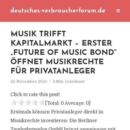
deutsches-verbraucherforum.de
MUSIK TRIFFT
KAPITALMARKT – ERSTER
„FUTURE OF MUSIC BOND“
ÖFFNET MUSIKRECHTE
FÜR PRIVATANLEGER
24. November 2025
2 Min. Lesedauer
Click to rate this post!
[Total:
0
Average:
0
]
Erstmals können Privatanleger direkt in
Musikrechte investieren: Die Berliner
Twelvebytwelve GmbH bringt gemeinsam mit