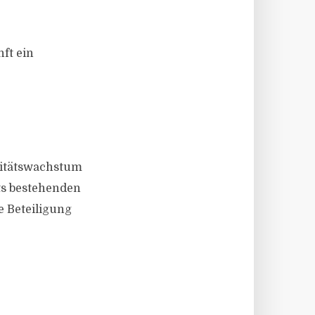
ft ein
azitätswachstum
its bestehenden
e Beteiligung