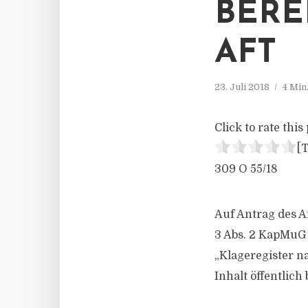
BERE
AFT
23. Juli 2018
4 Min
Click to rate this 
[T
309 O 55/18
Auf Antrag des A
3 Abs. 2 KapMuG 
„Klageregister 
Inhalt öffentlic