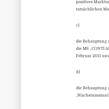
positives Marktu
tatsächlichen Ma
c)
die Behauptung a
die MS „CONTI A
Februar 2011 unv
d)
die Behauptung au
„Wachstumsmarkt“