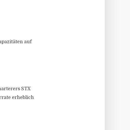
apazitäten auf
Charterers STX
rrate erheblich