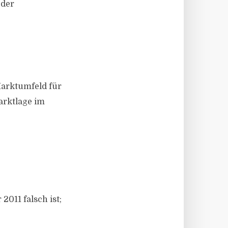
 der
Marktumfeld für
arktlage im
011 falsch ist;