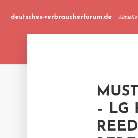
deutsches-verbraucherforum.de
Aktuelle
MUST
– LG
REED