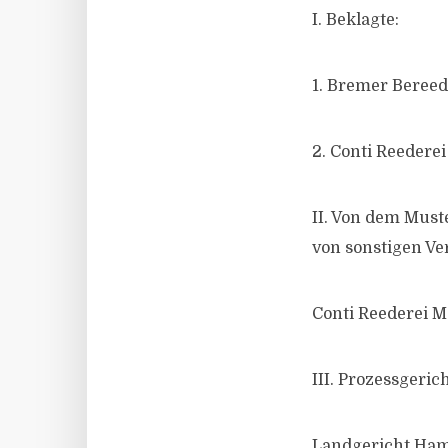
I. Beklagte:
1. Bremer Beree
2. Conti Reeder
II. Von dem Must
von sonstigen V
Conti Reederei 
III. Prozessgerich
Landgericht Ha