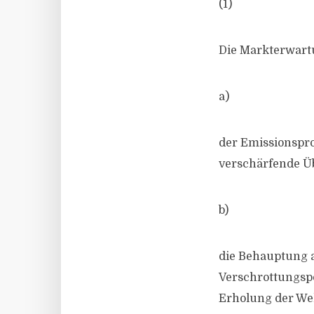
(1)
Die Markterwartu
a)
der Emissionspro
verschärfende Üb
b)
die Behauptung a
Verschrottungspo
Erholung der Wel