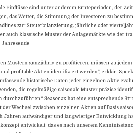
le Einflüsse sind unter anderem Ernteperioden, der Zei
en, das Wetter, die Stimmung der Investoren zu bestim
dlines zur Steuerbilanzierung, jährliche oder vierteljäh
er auch klassische Muster der Anlagemärkte wie der trad
 Jahresende.
en Mustern ganzjährig zu profitieren, müssen zu jedem
nal profitable Aktien identifiziert werden“, erklärt Speck
mfassende historische Daten jeder einzelnen Aktie eval
nden, die regelmäßige saisonale Muster präzise identif
n durchzuführen.“ Seasonax hat eine entsprechende Stra
t der Wechsel zwischen einzelnen Aktien auf Basis saiso
ch Jahren aufwändiger und langwieriger Entwicklung ha
konzept entwickelt, das es nach unserem Kenntnisstan