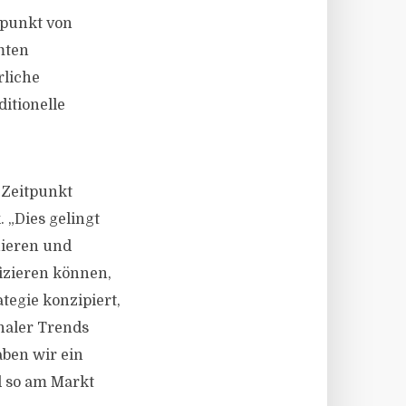
tpunkt von
mten
rliche
itionelle
 Zeitpunkt
. „Dies gelingt
uieren und
izieren können,
tegie konzipiert,
naler Trends
ben wir ein
d so am Markt