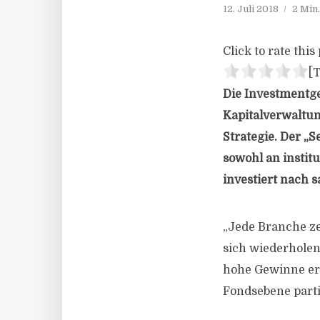
12. Juli 2018
2 Min
Click to rate this 
[T
Die Investmentge
Kapitalverwaltun
Strategie. Der „
sowohl an instit
investiert nach 
„Jede Branche ze
sich wiederholen
hohe Gewinne erz
Fondsebene parti