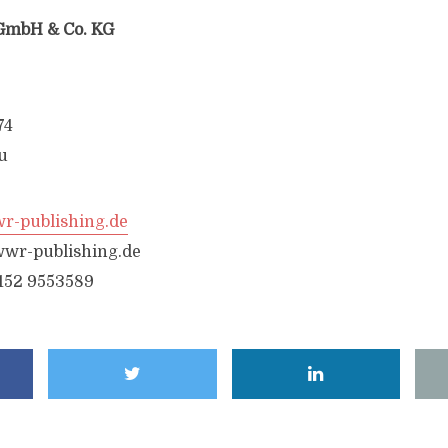
GmbH & Co. KG
74
u
-publishing.de
wr-publishing.de
6152 9553589