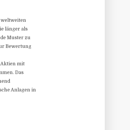
 weltweiten
e länger als
nde Muster zu
 zur Bewertung
 Aktien mit
ommen. Das
ehend
sische Anlagen in