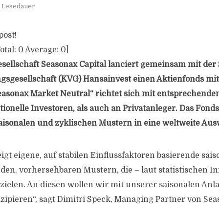
. Lesedauer
post!
otal:
0
Average:
0
]
sellschaft Seasonax Capital lanciert gemeinsam mit der 
gsgesellschaft (KVG) Hansainvest einen Aktienfonds mit
Seasonax Market Neutral“ richtet sich mit entsprechende
utionelle Investoren, als auch an Privatanleger. Das Fo
saisonalen und zyklischen Mustern in eine weltweite Aus
igt eigene, auf stabilen Einflussfaktoren basierende sai
den, vorhersehbaren Mustern, die – laut statistischen I
ielen. An diesen wollen wir mit unserer saisonalen Anla
zipieren“, sagt Dimitri Speck, Managing Partner von Seas