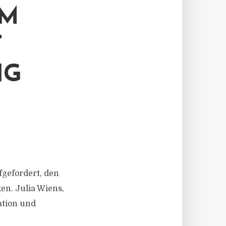
IM
T
NG
fgefordert, den
en. Julia Wiens,
ation und