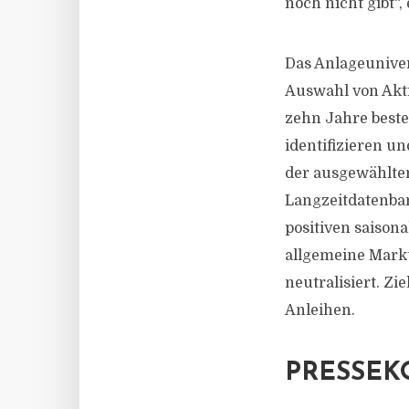
noch nicht gibt“,
Das Anlageuniver
Auswahl von Akti
zehn Jahre best
identifizieren un
der ausgewählten
Langzeitdatenban
positiven saiso
allgemeine Mark
neutralisiert. Zi
Anleihen.
PRESSEK