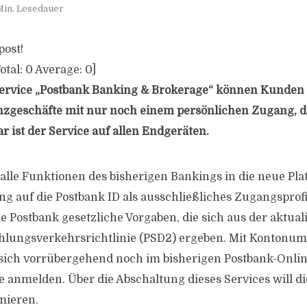
Min. Lesedauer
post!
otal:
0
Average:
0
]
ervice „Postbank Banking & Brokerage“ können Kunden 
anzgeschäfte mit nur noch einem persönlichen Zugang, d
r ist der Service auf allen Endgeräten.
 alle Funktionen des bisherigen Bankings in die neue Pla
g auf die Postbank ID als ausschließliches Zugangsprofil
e Postbank gesetzliche Vorgaben, die sich aus der aktual
hlungsverkehrsrichtlinie (PSD2) ergeben. Mit Kontonu
ich vorrübergehend noch im bisherigen Postbank-Onli
 anmelden. Über die Abschaltung dieses Services will d
mieren.