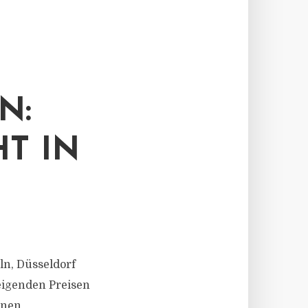
N:
T IN
öln, Düsseldorf
eigenden Preisen
inen