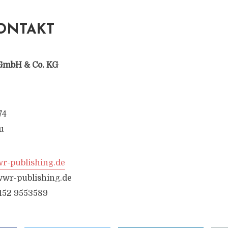
ONTAKT
GmbH & Co. KG
74
u
-publishing.de
wr-publishing.de
6152 9553589