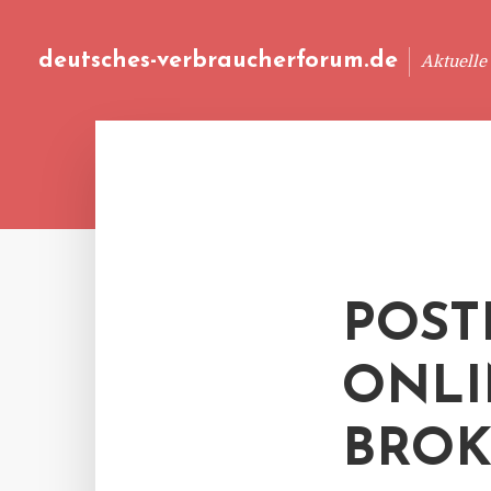
deutsches-verbraucherforum.de
Aktuelle
POST
ONLI
BROK