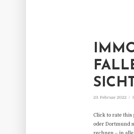
IMMO
FALL
SICH
23. Februar 2022
Click to rate thi
oder Dortmund n
rechnen – in al