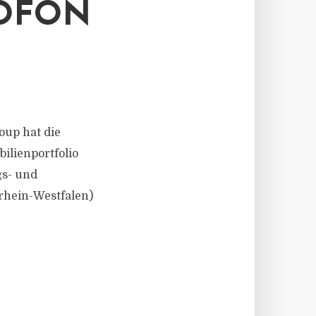
OFON
roup hat die
ilienportfolio
gs- und
rhein-Westfalen)