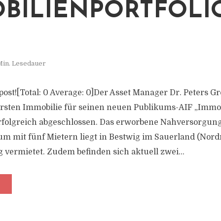
BILIENPORTFOLI
Min. Lesedauer
s post![Total: 0 Average: 0]Der Asset Manager Dr. Peters G
ersten Immobilie für seinen neuen Publikums-AIF „Immob
rfolgreich abgeschlossen. Das erworbene Nahversorgun
 mit fünf Mietern liegt in Bestwig im Sauerland (Nord
ig vermietet. Zudem befinden sich aktuell zwei...