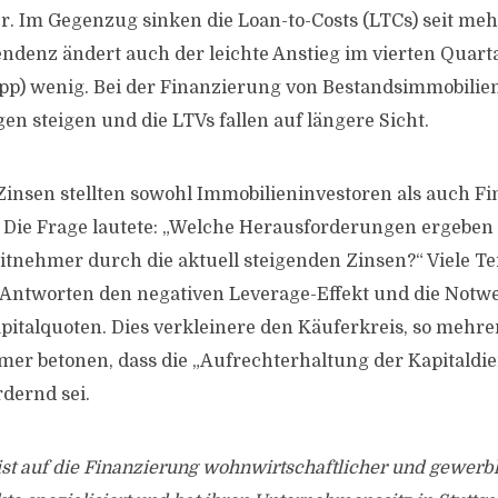
er. Im Gegenzug sinken die Loan-to-Costs (LTCs) seit me
ndenz ändert auch der leichte Anstieg im vierten Quarta
 pp) wenig. Bei der Finanzierung von Bestandsimmobilien 
en steigen und die LTVs fallen auf längere Sicht.
Zinsen stellten sowohl Immobilieninvestoren als auch Fi
 Die Frage lautete: „Welche Herausforderungen ergeben 
tnehmer durch die aktuell steigenden Zinsen?“ Viele T
 Antworten den negativen Leverage-Effekt und die Notw
italquoten. Dies verkleinere den Käuferkreis, so mehrer
er betonen, dass die „Aufrechterhaltung der Kapitaldie
rdernd sei.
ist auf die Finanzierung wohnwirtschaftlicher und gewerb