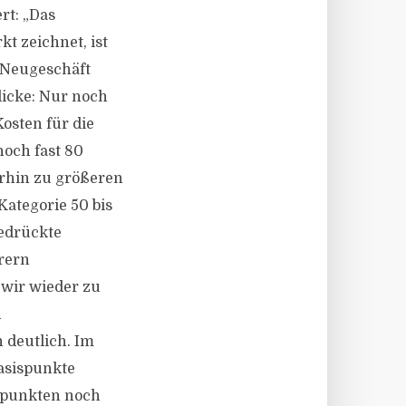
rt: „Das
t zeichnet, ist
s Neugeschäft
licke: Nur noch
osten für die
noch fast 80
rhin zu größeren
Kategorie 50 bis
gedrückte
rern
 wir wieder zu
n
 deutlich. Im
Basispunkte
ispunkten noch