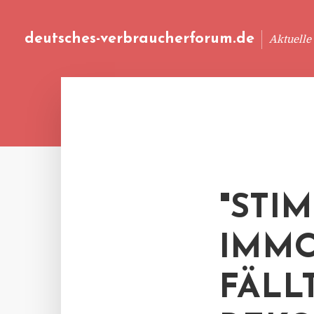
deutsches-verbraucherforum.de
Aktuelle
"STI
IMMO
FÄLL