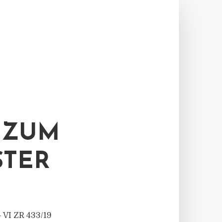
 ZUM
STER
– VI ZR 433/19