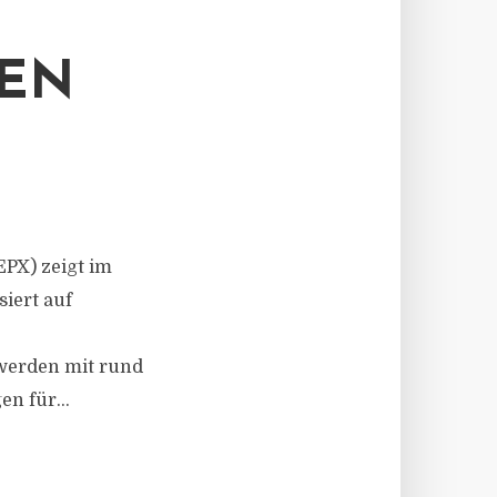
EN
EPX) zeigt im
iert auf
 werden mit rund
n für...