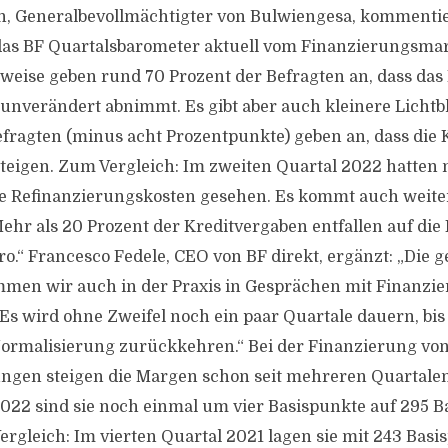
, Generalbevollmächtigter von Bulwiengesa, kommentie
das BF Quartalsbarometer aktuell vom Finanzierungsmark
lsweise geben rund 70 Prozent der Befragten an, dass da
unverändert abnimmt. Es gibt aber auch kleinere Lichtb
efragten (minus acht Prozentpunkte) geben an, dass die K
teigen. Zum Vergleich: Im zweiten Quartal 2022 hatten 
de Refinanzierungskosten gesehen. Es kommt auch weite
ehr als 20 Prozent der Kreditvergaben entfallen auf die 
ro.“ Francesco Fedele, CEO von BF direkt, ergänzt: „Die 
en wir auch in der Praxis in Gesprächen mit Finanzie
 Es wird ohne Zweifel noch ein paar Quartale dauern, bis
ormalisierung zurückkehren.“ Bei der Finanzierung vo
ngen steigen die Margen schon seit mehreren Quartalen
2022 sind sie noch einmal um vier Basispunkte auf 295 
ergleich: Im vierten Quartal 2021 lagen sie mit 243 Bas