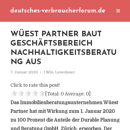
deutsches-verbraucherforum.de
WÜEST PARTNER BAUT
GESCHÄFTSBEREICH
NACHHALTIGKEITSBERATU
NG AUS
7. Januar 2020
1 Min. Lesedauer
Click to rate this post!
[Total:
0
Average:
0
]
Das Immobilienberatungsunternehmen Wüest
Partner hat mit Wirkung zum 1. Januar 2020
zu 100 Prozent die Anteile der Durable Planung
und Beratung GmbH, Zürich, erworben. Der