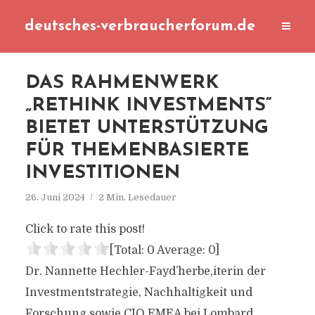
deutsches-verbraucherforum.de
DAS RAHMENWERK
„RETHINK INVESTMENTS“
BIETET UNTERSTÜTZUNG
FÜR THEMENBASIERTE
INVESTITIONEN
26. Juni 2024
2 Min. Lesedauer
Click to rate this post!
[Total:
0
Average:
0
]
Dr. Nannette Hechler-Fayd’herbe,iterin der
Investmentstrategie, Nachhaltigkeit und
Forschung sowie CIO EMEA bei Lombard